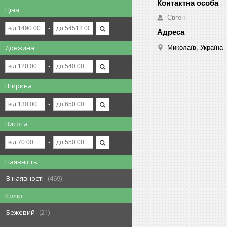
Ціна
Євген
Довжина
Миколаїв, Україна
Ширина
Висота
Наявність
В наявності
469
Колір
Бежевий
21