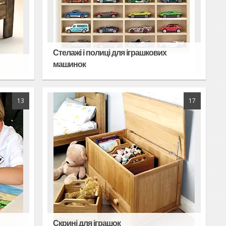
Стелажі і полиці для іграшкових
машинок
13
17
Скрині для іграшок