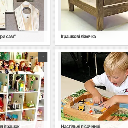
ри сам"
Іграшкові ліжечка
35
я іграшок
Настільні пісочниці