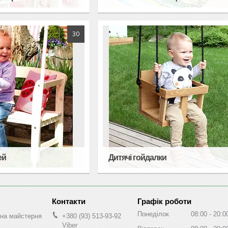
30
ей
Дитячі гойдалки
Графік роботи
Понеділок
08:00
20:0
на майстерня
+380 (93) 513-93-92
Viber