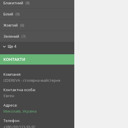
Блакитний
8
Білий
9
Жовтий
6
Зелений
7
Ще 4
КОНТАКТИ
IZDEREVA - столярна майстерня
Євген
Миколаїв, Україна
+380 (93) 513-93-92