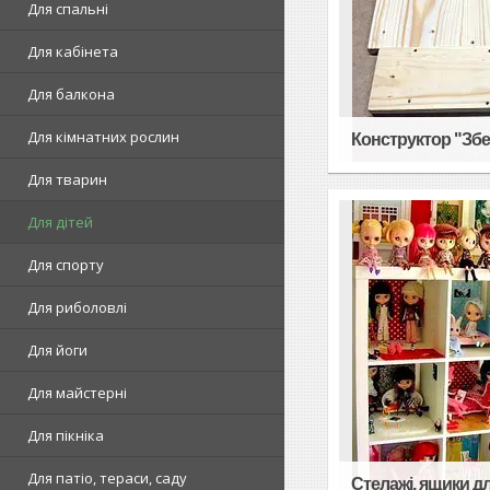
Для спальні
Для кабінета
Для балкона
Для кімнатних рослин
Конструктор "Збе
Для тварин
Для дітей
Для спорту
Для риболовлі
Для йоги
Для майстерні
Для пікніка
Для патіо, тераси, саду
Стелажі, ящики дл