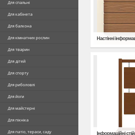
Для спальні
Для кабінета
Для балкона
Для кімнатних рослин
Настінні інформац
Для тварин
Для дітей
Для спорту
Для риболовлі
Для йоги
Для майстерні
Для пікніка
Для патіо, тераси, саду
Інформаційні стій