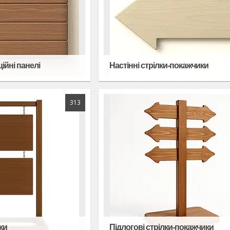
ійні панелі
Настінні стрілки-покажчики
313
ки
Підлогові стрілки-покажчики