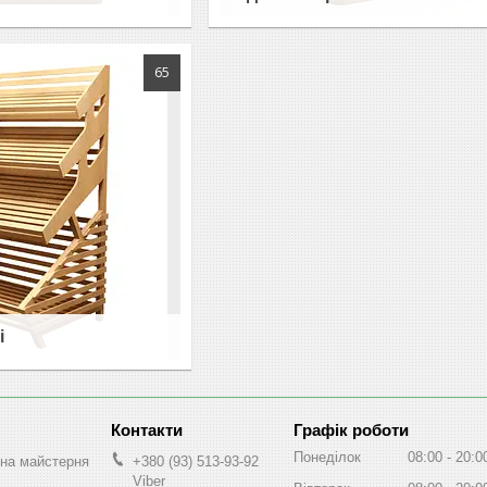
65
і
Графік роботи
Понеділок
08:00
20:0
на майстерня
+380 (93) 513-93-92
Viber