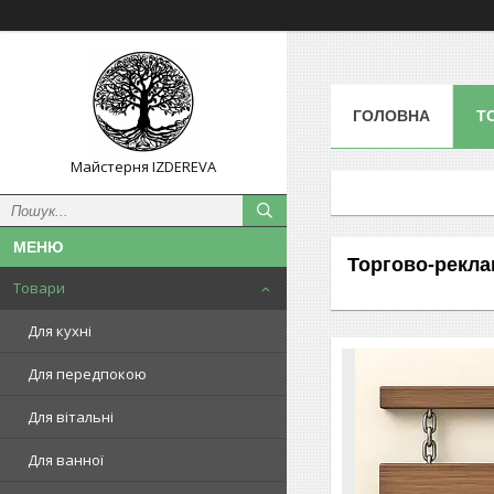
ГОЛОВНА
Т
Майстерня IZDEREVA
Торгово-рекл
Товари
Для кухні
Для передпокою
Для вітальні
Для ванної