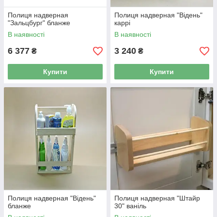
Полиця надверная
Полиця надверная "Відень"
"Зальцбург" бланже
каррі
В наявності
В наявності
6 377
3 240
₴
₴
Купити
Купити
Полиця надверная "Відень"
Полиця надверная "Штайр
бланже
30" ваніль