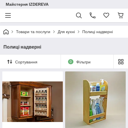
Майстерня IZDEREVA
Товари та послуги
Для кухні
Полиці надверні
Полиці надверні
Сортування
0
Фільтри