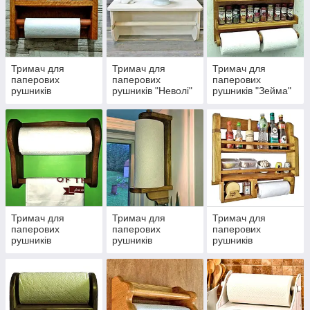
Тримач для
Тримач для
Тримач для
паперових
паперових
паперових
рушників
рушників "Неволі"
рушників "Зейма"
"Атабаска"
Тримач для
Тримач для
Тримач для
паперових
паперових
паперових
рушників
рушників
рушників
"Уінфред"
"Сентклер"
"Плейгрін"