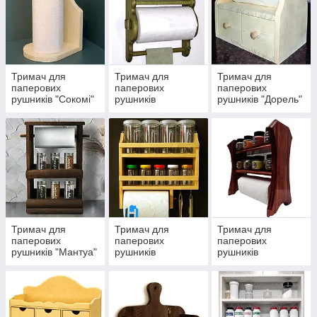
Тримач для
Тримач для
Тримач для
паперових
паперових
паперових
рушників "Сокомі"
рушників
рушників "Дорель"
"Атардес"
Тримач для
Тримач для
Тримач для
паперових
паперових
паперових
рушників "Мантуа"
рушників
рушників
"Лакасде"
"Албанель"