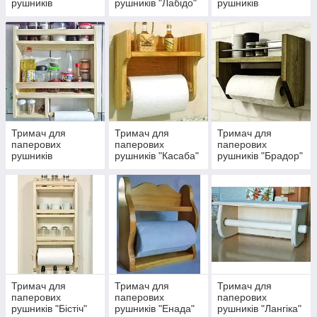
рушників
рушників "Лабідо"
рушників
"Лафорж"
"Ларонже"
Тримач для
Тримач для
Тримач для
паперових
паперових
паперових
рушників
рушників "Касаба"
рушників "Брадор"
"Пантаріо"
Тримач для
Тримач для
Тримач для
паперових
паперових
паперових
рушників "Бістіч"
рушників "Енада"
рушників "Лангіка"