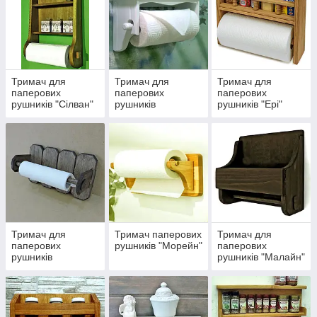
Тримач для
Тримач для
Тримач для
паперових
паперових
паперових
рушників "Сілван"
рушників
рушників "Ері"
"Утикума"
Тримач для
Тримач паперових
Тримач для
паперових
рушників "Морейн"
паперових
рушників
рушників "Малайн"
"Уотертон"