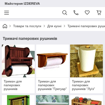
Майстерня IZDEREVA
Товари та послуги
Для кухні
Тримачі паперових рушн
Тримачі паперових рушників
Тримач для
Тримач для
Тримач для
паперових
паперових
паперових
рушників
рушників "Грегуар"
рушників "Луїз"
"Гарібальді"