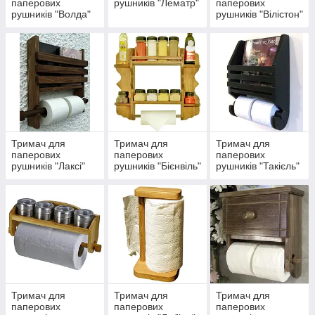
паперових
рушників "Лематр"
паперових
рушників "Волда"
рушників "Вілістон"
Тримач для
Тримач для
Тримач для
паперових
паперових
паперових
рушників "Лаксі"
рушників "Бієнвіль"
рушників "Такієль"
Тримач для
Тримач для
Тримач для
паперових
паперових
паперових