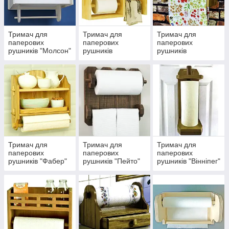
Тримач для
Тримач для
Тримач для
паперових
паперових
паперових
рушників "Молсон"
рушників
рушників
"Пайнхаус"
"Ебрахам"
Тримач для
Тримач для
Тримач для
паперових
паперових
паперових
рушників "Фабер"
рушників "Пейто"
рушників "Вінніпег"