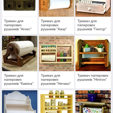
Тримач для
Тримач для
Тримач для
паперових
паперових
паперових
рушників "Агнес"
рушників "Азор"
рушників "Гектор"
Тримач для
Тримач для
Тримач паперових
паперових
паперових
рушників "Ніпігон"
рушників "Каміна"
рушників "Нечако"