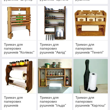
"Делетан"
Тримач для
Тримач для
Тримач для
паперових
паперових
паперових
рушників "Колімас"
рушників "Авлід"
рушників "Тенепі"
Тримач для
Тримач для
Тримач для
паперових
паперових
паперових
рушників
рушників "Ільда"
рушників "Карлош"
"Куріволь"