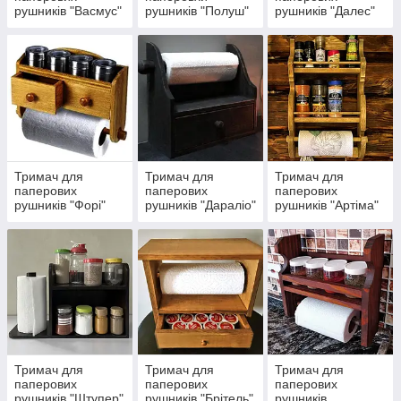
рушників "Васмус"
рушників "Полуш"
рушників "Далес"
Тримач для
Тримач для
Тримач для
паперових
паперових
паперових
рушників "Форі"
рушників "Дараліо"
рушників "Артіма"
Тримач для
Тримач для
Тримач для
паперових
паперових
паперових
рушників "Штупер"
рушників "Брітель"
рушників