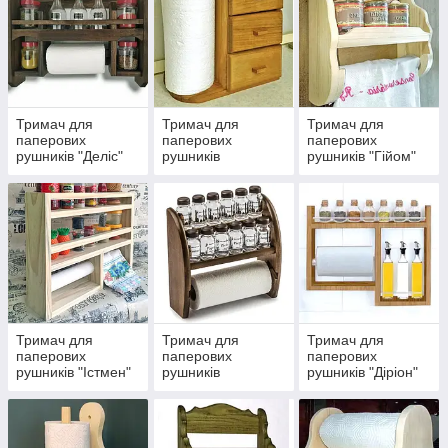
Тримач для
Тримач для
Тримач для
паперових
паперових
паперових
рушників "Деліс"
рушників
рушників "Гійом"
"Лоспейн"
Тримач для
Тримач для
Тримач для
паперових
паперових
паперових
рушників "Істмен"
рушників
рушників "Діріон"
"Кабонга"