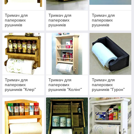
Тримач для
Тримач для
Тримач для
паперових
паперових
паперових
рушників
рушників
рушників
"Верпігон"
"Верміліон"
"Біверхіл"
Тримач для
Тримач для
Тримач для
паперових
паперових
паперових
рушників "Клер"
рушників "Колінг"
рушників "Гурон"