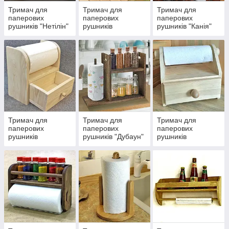
Тримач для
Тримач для
Тримач для
паперових
паперових
паперових
рушників "Нетілін"
рушників
рушників "Канія"
"Шампле"
Тримач для
Тримач для
Тримач для
паперових
паперових
паперових
рушників
рушників "Дубаун"
рушників
"Каманір"
"Воластон"