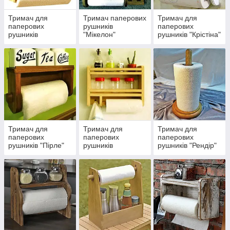
Тримач для
Тримач паперових
Тримач для
паперових
рушників
паперових
рушників
"Мікелон"
рушників "Крістіна"
"Примроз"
Тримач для
Тримач для
Тримач для
паперових
паперових
паперових
рушників "Пірле"
рушників
рушників "Рендір"
"Діфенбей"