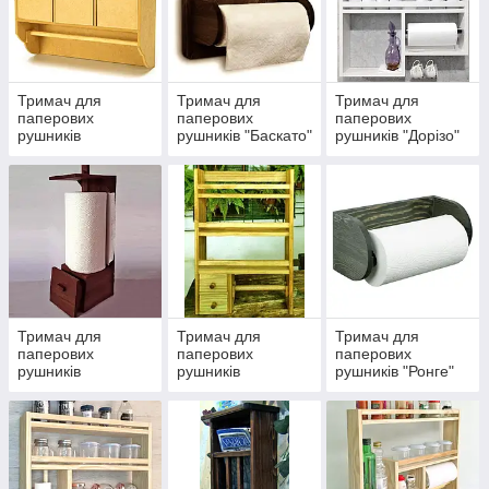
Тримач для
Тримач для
Тримач для
паперових
паперових
паперових
рушників
рушників "Баскато"
рушників "Дорізо"
"Лемберті"
Тримач для
Тримач для
Тримач для
паперових
паперових
паперових
рушників
рушників
рушників "Ронге"
"Водаліте"
"Фробішер"