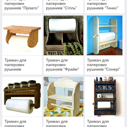
паперових
паперових
паперових
рушників "Прізато"
рушників "Сітіль"
рушників "Тенко"
Тримач для
Тримач для
Тримач для
паперових
паперових
паперових
рушників
рушників "Фрайм"
рушників "Сонері"
"Ротідель"
Тримач для
Тримач для
Тримач для
паперових
паперовхи
паперових