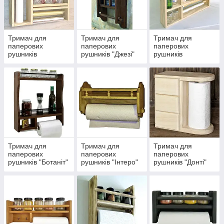
Тримач для
Тримач для
Тримач для
паперових
паперових
паперових
рушників
рушників "Джезі"
рушників
"Фактурія"
"Лейтара"
Тримач для
Тримач для
Тримач для
паперових
паперових
паперових
рушників "Ботаніт"
рушників "Інтеро"
рушників "Донті"