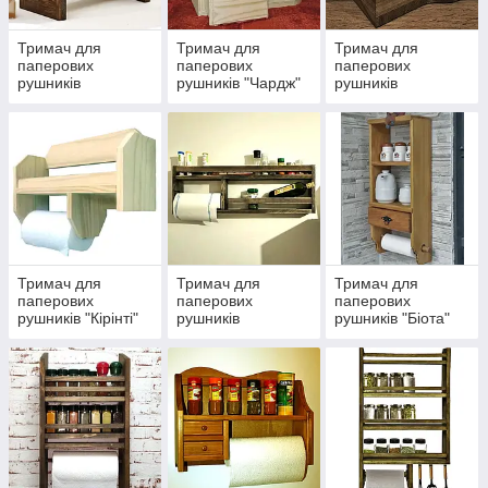
Тримач для
Тримач для
Тримач для
паперових
паперових
паперових
рушників
рушників "Чардж"
рушників
"Вертіндо"
"Нетуаль"
Тримач для
Тримач для
Тримач для
паперових
паперових
паперових
рушників "Кірінті"
рушників
рушників "Біота"
"Головарі"