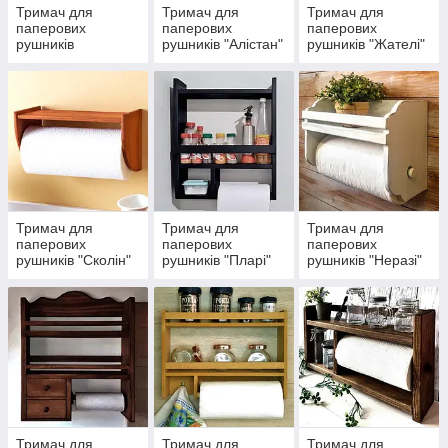
Тримач для
Тримач для
Тримач для
паперових
паперових
паперових
рушників
рушників "Алістан"
рушників "Жателі"
"Паралаус"
Тримач для
Тримач для
Тримач для
паперових
паперових
паперових
рушників "Сколін"
рушників "Пларі"
рушників "Неразі"
Тримач для
Тримач для
Тримач для