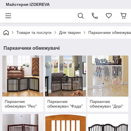
Майстерня IZDEREVA
Товари та послуги
Для тварин
Парканчики обмежува
Парканчики обмежувачі
Парканчик
Парканчик
Парканчик
обмежувач "Рео"
обмежувач "Фада"
обмежувач "Дорі"