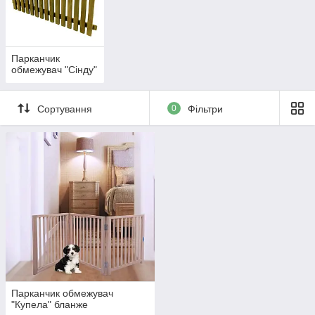
Парканчик
обмежувач "Сінду"
Сортування
0
Фільтри
Парканчик обмежувач
"Купела" бланже