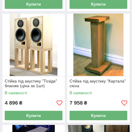
Купити
Купити
Стійка під акустику "Тозіде"
Стійка під акустику "Картала"
бланже (ціна за 1шт)
сієна
В наявності
В наявності
4 896
7 958
₴
₴
Купити
Купити