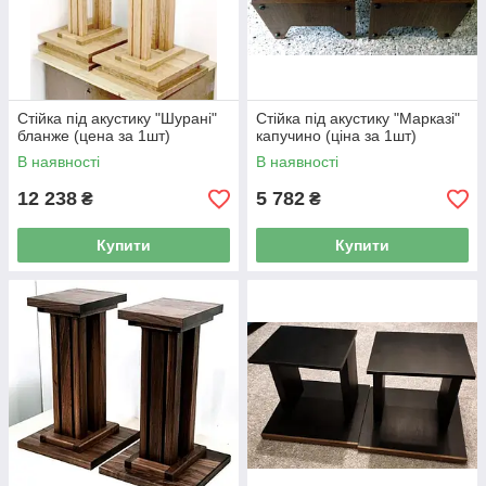
Стійка під акустику "Шурані"
Стійка під акустику "Марказі"
бланже (цена за 1шт)
капучино (ціна за 1шт)
В наявності
В наявності
12 238
5 782
₴
₴
Купити
Купити