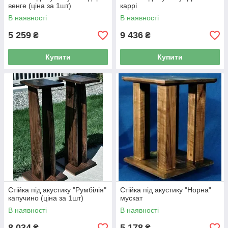
венге (ціна за 1шт)
каррі
В наявності
В наявності
5 259
9 436
₴
₴
Купити
Купити
Стійка під акустику "Румбілія"
Стійка під акустику "Норна"
капучино (ціна за 1шт)
мускат
В наявності
В наявності
8 034
5 178
₴
₴