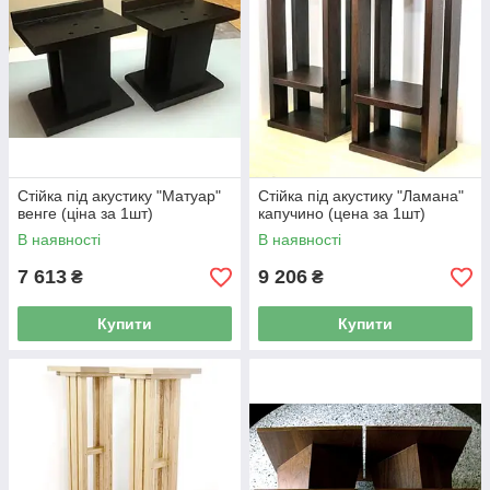
Стійка під акустику "Матуар"
Стійка під акустику "Ламана"
венге (ціна за 1шт)
капучино (цена за 1шт)
В наявності
В наявності
7 613
9 206
₴
₴
Купити
Купити