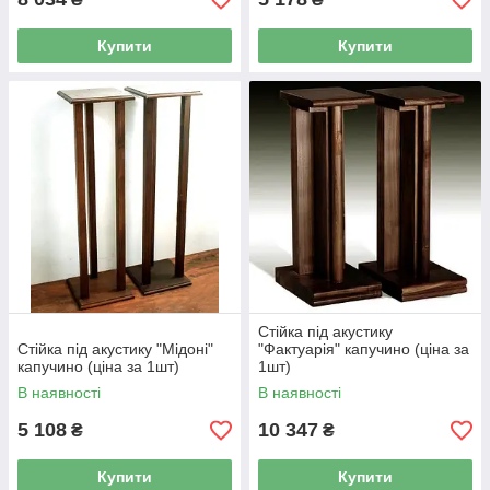
Купити
Купити
Стійка під акустику
Стійка під акустику "Мідоні"
"Фактуарія" капучино (ціна за
капучино (ціна за 1шт)
1шт)
В наявності
В наявності
5 108
10 347
₴
₴
Купити
Купити