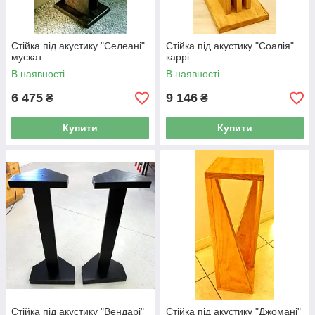
Стійка під акустику "Селеані"
Стійка під акустику "Соалія"
мускат
каррі
В наявності
В наявності
6 475
9 146
₴
₴
Купити
Купити
Стійка під акустику "Вендарі"
Стійка під акустику "Джомані"