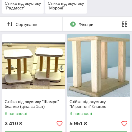
Стійка під акустику
Стійка під акустику
"Радагост"
"Мороні"
Сортування
0
Фільтри
Стійка під акустику "Шамро"
Стійка під акустику
бланже (ціна за 1шт)
"Міренгоні" бланже
В наявності
В наявності
3 410
5 951
₴
₴