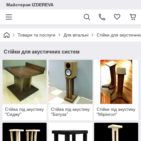
Майстерня IZDEREVA
Товари та послуги
Для вітальні
Стійки для акустични
Стійки для акустичних систем
Стійка під акустику
Стійка під акустику
Стійки під акустику
"Сиджу"
"Батуза"
"Мірінгол"