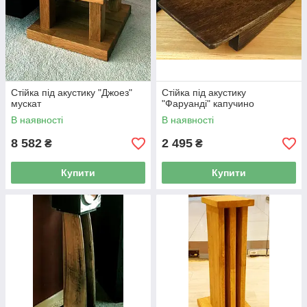
Стійка під акустику "Джоез"
Стійка під акустику
мускат
"Фаруанді" капучино
В наявності
В наявності
8 582
2 495
₴
₴
Купити
Купити