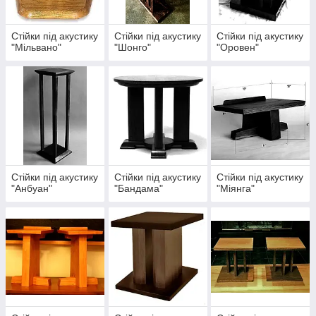
Стійки під акустику
Стійки під акустику
Стійки під акустику
"Мільвано"
"Шонго"
"Оровен"
Стійки під акустику
Стійки під акустику
Стійки під акустику
"Анбуан"
"Бандама"
"Міянга"