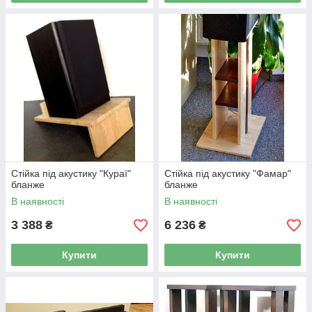
Стійка під акустику "Кураї"
Стійка під акустику "Фамар"
бланже
бланже
В наявності
В наявності
3 388
6 236
₴
₴
Купити
Купити