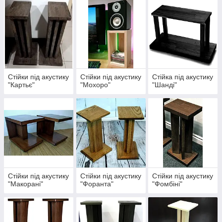
Стійки під акустику
Стійки під акустику
Стійка під акустику
"Картьє"
"Мохоро"
"Шанді"
Стійки під акустику
Стійки під акустику
Стійки під акустику
"Макорані"
"Форанта"
"Фомбіні"