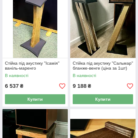
Стійка під акустику "Ісамія"
Стійка під акустику "Сальмар"
ваніль-маренго
бланже-венге (ціна за 1шт)
В наявності
В наявності
6 537
9 188
₴
₴
Купити
Купити