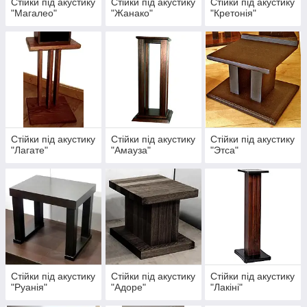
Стійки під акустику
Стійки під акустику
Стійки під акустику
"Магалео"
"Жанако"
"Кретонія"
Стійки під акустику
Стійки під акустику
Стійки під акустику
"Лагате"
"Амауза"
"Этса"
Стійки під акустику
Стійки під акустику
Стійки під акустику
"Руанія"
"Адоре"
"Лакіні"