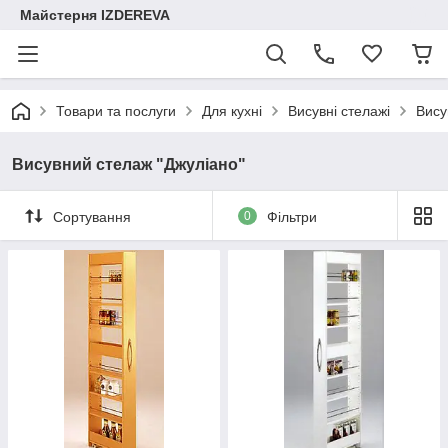
Майстерня IZDEREVA
Товари та послуги
Для кухні
Висувні стелажі
Вису
Висувний стелаж "Джуліано"
Сортування
0
Фільтри