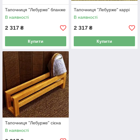
Тапочниця "Лебурже" бланже
Тапочниця "Лебурже" каррі
В наявності
В наявності
2 317
2 317
₴
₴
Купити
Купити
Тапочниця "Лебурже" сієна
В наявності