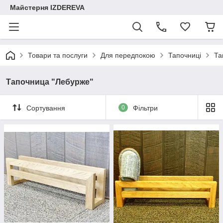
Майстерня IZDEREVA
Товари та послуги
Для передпокою
Тапочниці
Та
Тапочница "Лебурже"
Сортування
0
Фільтри