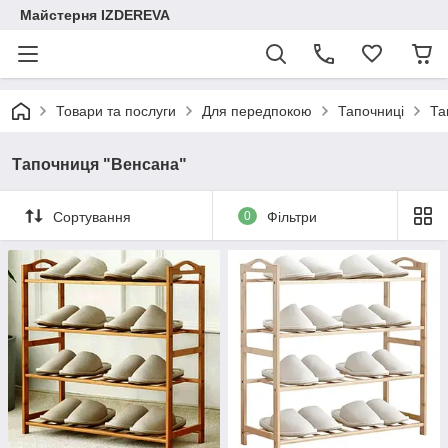
Майстерня IZDEREVA
Товари та послуги
Для передпокою
Тапочниці
Та
Тапочниця "Венсана"
Сортування
0
Фільтри