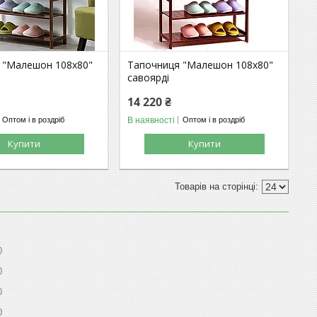
 "Малешон 108х80"
Тапочниця "Малешон 108х80"
савоярді
14 220 ₴
В наявності
Оптом і в роздріб
Оптом і в роздріб
Купити
Купити
0
0
0
0