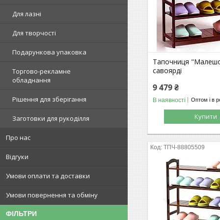
Для лазні
Для творчості
Подарункова упаковка
Тапочниця "Малешо
савоярді
Торгово-рекламне
обладнання
9 479 ₴
Рішення для зберігання
В наявності
Оптом і в р
Купити
Заготовки для рукоділля
Про нас
ТПЧ-88805509
Відгуки
Умови оплати та доставки
Умови повернення та обміну
ФІЛЬТРИ