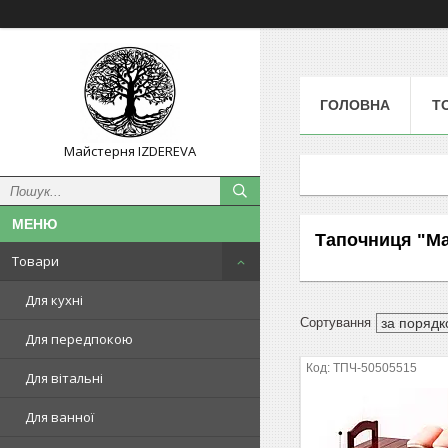
ГОЛОВНА
Т
Майстерня IZDEREVA
Тапочниця "М
Товари
Для кухні
Для передпокою
ТПЧ-50505515
Для вітальні
Для ванної