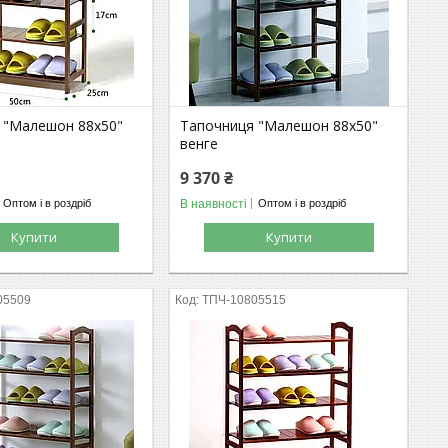
 "Малешон 88х50"
Тапочниця "Малешон 88х50"
венге
9 370 ₴
В наявності
Оптом і в роздріб
Оптом і в роздріб
Купити
Купити
05509
ТПЧ-10805515