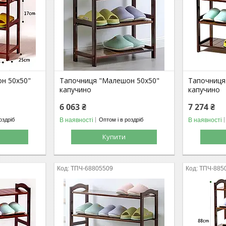
н 50х50"
Тапочниця "Малешон 50х50"
Тапочниця
капучино
капучино
6 063 ₴
7 274 ₴
В наявності
В наявності
оздріб
Оптом і в роздріб
Купити
ТПЧ-68805509
ТПЧ-885