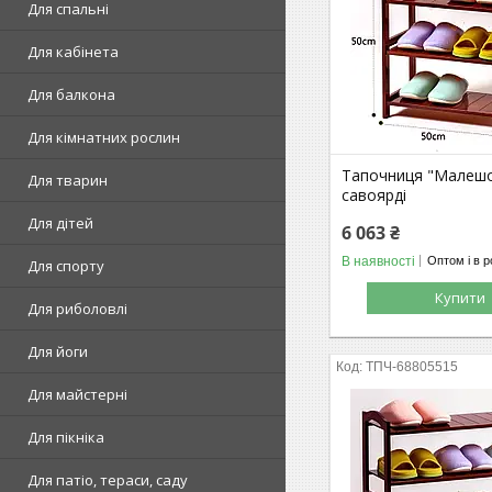
Для спальні
Для кабінета
Для балкона
Для кімнатних рослин
Тапочниця "Малешо
Для тварин
савоярді
Для дітей
6 063 ₴
В наявності
Оптом і в р
Для спорту
Купити
Для риболовлі
Для йоги
ТПЧ-68805515
Для майстерні
Для пікніка
Для патіо, тераси, саду