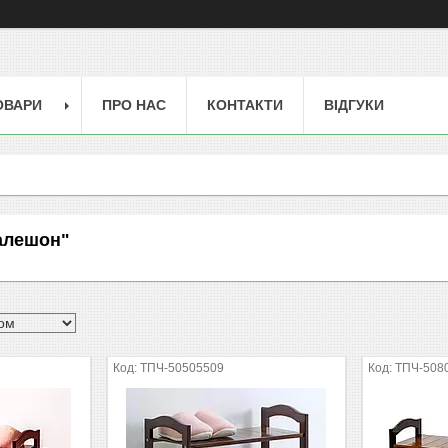
ОВАРИ
ПРО НАС
КОНТАКТИ
ВІДГУКИ
алешон"
ТПЧ-50505509
ТПЧ-508