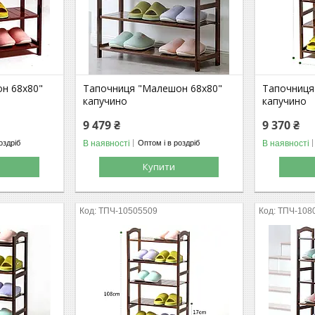
н 68х80"
Тапочниця "Малешон 68х80"
Тапочниця
капучино
капучино
9 479 ₴
9 370 ₴
В наявності
В наявності
оздріб
Оптом і в роздріб
Купити
ТПЧ-10505509
ТПЧ-108