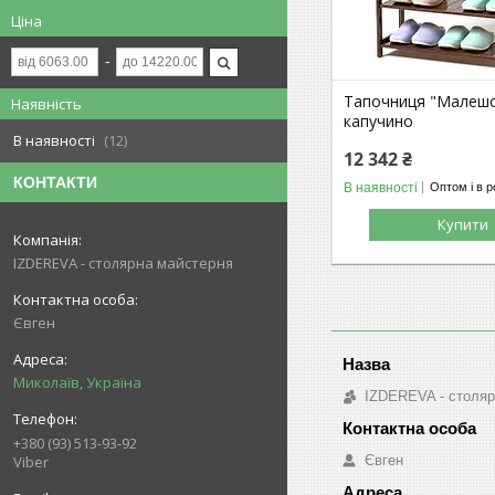
Ціна
Тапочниця "Малешо
Наявність
капучино
В наявності
12
12 342 ₴
КОНТАКТИ
В наявності
Оптом і в р
Купити
IZDEREVA - столярна майстерня
Євген
Миколаїв, Україна
IZDEREVA - столяр
+380 (93) 513-93-92
Євген
Viber