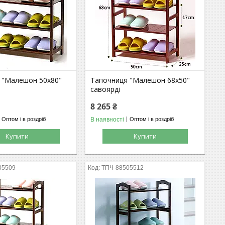
 "Малешон 50х80"
Тапочниця "Малешон 68х50"
савоярді
8 265 ₴
В наявності
Оптом і в роздріб
Оптом і в роздріб
Купити
Купити
05509
ТПЧ-88505512