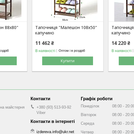
н 88х80"
Тапочниця "Малешон 108х50"
Тапочниця
капучино
капучино
11 462 ₴
14 220 ₴
В наявності
В наявності
оздріб
Оптом і в роздріб
Купити
Графік роботи
Понеділок
08:00
20:0
на майстерня
+380 (93) 513-93-92
Viber
Вівторок
08:00
20:0
Середа
08:00
20:0
izdereva.info@ukr.net
Четвер
08:00
20:0