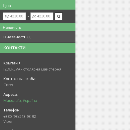
Ціна
Наявність
В наявності
1
КОНТАКТИ
IZDEREVA - столярна майстерня
Євген
Миколаїв, Україна
+380 (93) 513-93-92
Viber