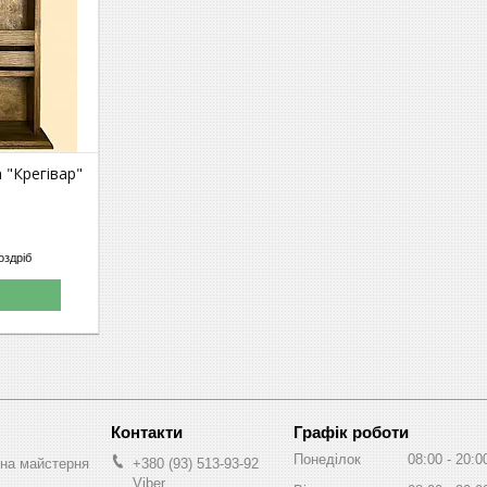
 "Крегівар"
оздріб
Графік роботи
Понеділок
08:00
20:0
на майстерня
+380 (93) 513-93-92
Viber