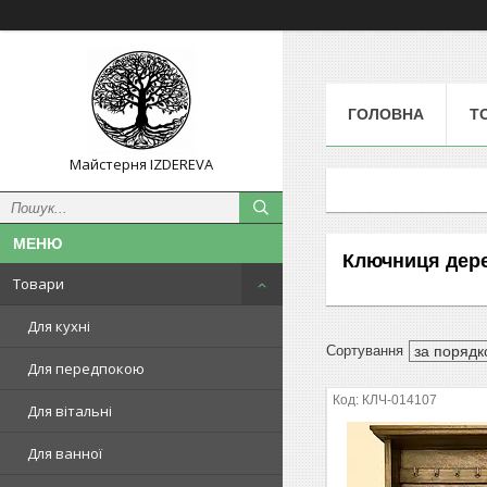
ГОЛОВНА
Т
Майстерня IZDEREVA
Ключниця дере
Товари
Для кухні
Для передпокою
КЛЧ-014107
Для вітальні
Для ванної