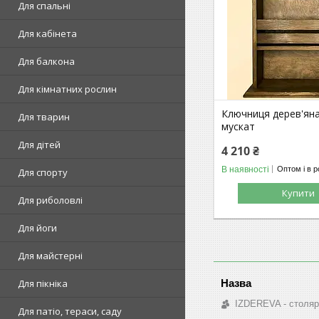
Для спальні
Для кабінета
Для балкона
Для кімнатних рослин
Ключниця дерев'яна
Для тварин
мускат
Для дітей
4 210 ₴
В наявності
Оптом і в р
Для спорту
Купити
Для риболовлі
Для йоги
Для майстерні
Для пікніка
IZDEREVA - столяр
Для патіо, тераси, саду