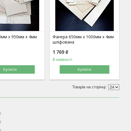
0мм х 950мм х 4мм
Фанера 650мм х 1000мм х 4мм
шліфована
1 769 ₴
В наявності
Купити
Купити
0
0
0