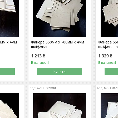
0мм х 4мм
Фанера 650мм х 700мм х 4мм
Фанера 65
шліфована
шліфована
1 213 ₴
1 329 ₴
В наявності
В наявності
Купити
ФАН-046590
ФАН-046