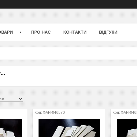
ОВАРИ
ПРО НАС
КОНТАКТИ
ВІДГУКИ
..
ФАН-046570
ФАН-046