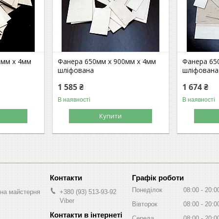
0мм х 4мм
Фанера 650мм х 900мм х 4мм
Фанера 65
шліфована
шліфована
1 585 ₴
1 674 ₴
В наявності
В наявності
Купити
Графік роботи
Понеділок
08:00
20:0
на майстерня
+380 (93) 513-93-92
Viber
Вівторок
08:00
20:0
Середа
08:00
20:0