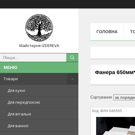
ГОЛОВНА
Т
Майстерня IZDEREVA
Фанера 650мм*.
Товари
Для кухні
Для передпокою
ФАН-046565
Для вітальні
Для ванної