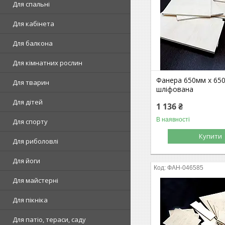
Для спальні
Для кабінета
Для балкона
Для кімнатних рослин
Фанера 650мм х 65
Для тварин
шліфована
Для дітей
1 136 ₴
В наявності
Для спорту
Купити
Для риболовлі
Для йоги
ФАН-046585
Для майстерні
Для пікніка
Для патіо, тераси, саду