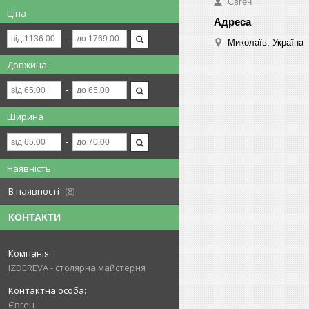
Євген
Ціна
Миколаїв, Україна
Довжина
Ширина
Наявність
В наявності
8
КОНТАКТИ
IZDEREVA - столярна майстерня
Євген