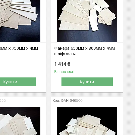
0мм х 750мм х 4мм
Фанера 650мм х 800мм х 4мм
шліфована
1 414 ₴
В наявності
Купити
Купити
595
ФАН-046500