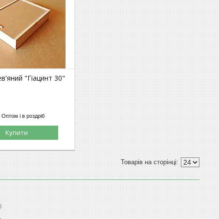
в'яний "Гіацинт 30"
Оптом і в роздріб
Купити
0