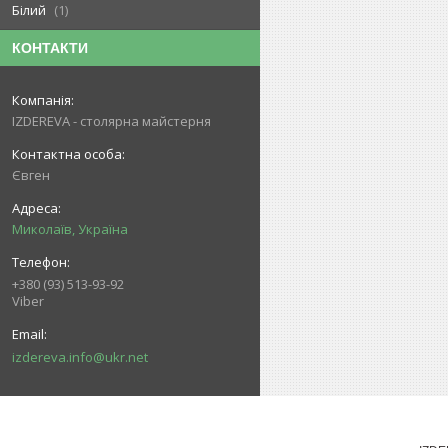
Білий
1
КОНТАКТИ
IZDEREVA - столярна майстерня
Євген
Миколаїв, Україна
+380 (93) 513-93-92
Viber
izdereva.info@ukr.net