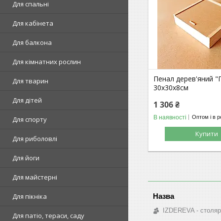
Для спальні
Для кабінета
Для балкона
Для кімнатних рослин
Пенал дерев'яний "
Для тварин
30х30х8см
Для дітей
1 306 ₴
В наявності
Оптом і в р
Для спорту
Купити
Для риболовлі
Для йоги
Для майстерні
Для пікніка
IZDEREVA - столяр
Для патіо, тераси, саду