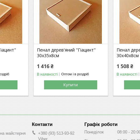
Гіацинт"
Пенал дерев'яний "Гіацинт"
Пенал дере
30х35х8см
30х40х8см
1 416 ₴
1 508 ₴
В наявності
В наявності
оздріб
Оптом і в роздріб
Купити
Графік роботи
Понеділок
08:00
20:0
на майстерня
+380 (93) 513-93-92
Viber