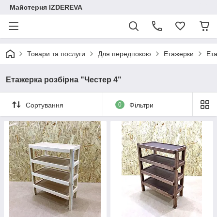
Майстерня IZDEREVA
Товари та послуги
Для передпокою
Етажерки
Ета
Етажерка розбірна "Честер 4"
Сортування
0
Фільтри