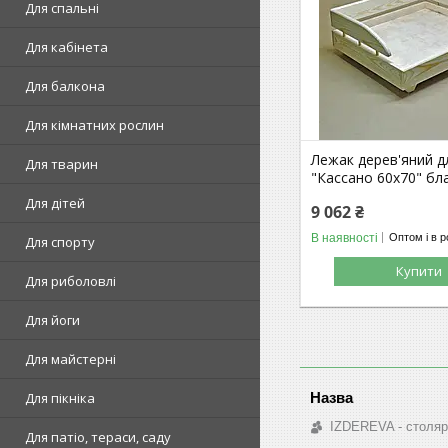
Для спальні
Для кабінета
Для балкона
Для кімнатних рослин
Лежак дерев'яний д
Для тварин
"Кассано 60х70" бл
Для дітей
9 062 ₴
В наявності
Оптом і в р
Для спорту
Купити
Для риболовлі
Для йоги
Для майстерні
Для пікніка
IZDEREVA - столяр
Для патіо, тераси, саду