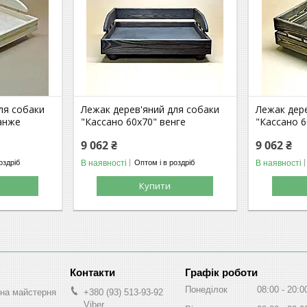
ля собаки
Лежак дерев'яний для собаки
Лежак дер
анже
"Кассано 60х70" венге
"Кассано 6
9 062 ₴
9 062 ₴
В наявності
В наявності
оздріб
Оптом і в роздріб
Купити
Графік роботи
Понеділок
08:00
20:0
на майстерня
+380 (93) 513-93-92
Viber