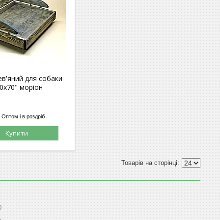
ев'яний для собаки
0х70" моріон
Оптом і в роздріб
Купити
0