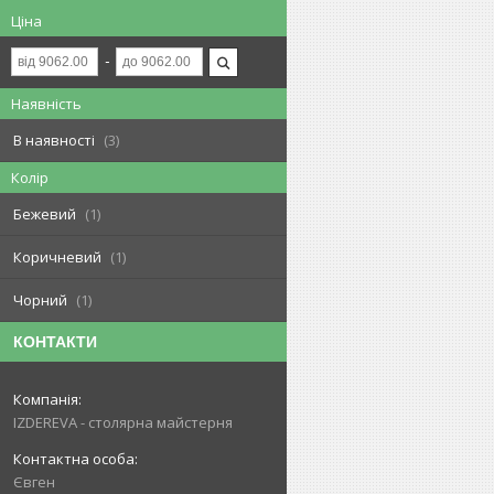
Ціна
Наявність
В наявності
3
Колір
Бежевий
1
Коричневий
1
Чорний
1
КОНТАКТИ
IZDEREVA - столярна майстерня
Євген