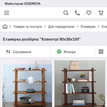
Майстерня IZDEREVA
Товари та послуги
Для передпокою
Етажерки
Ета
Етажерка розбірна "Ковентрі 90х38х100"
Сортування
0
Фільтри