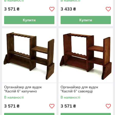
В наявності
В наявності
3 571
3 433
₴
₴
Купити
Купити
Органайзер для вудок
Органайзер для вудок
"Каспій 6" капучино
"Каспій 6" савоярді
В наявності
В наявності
3 571
3 571
₴
₴