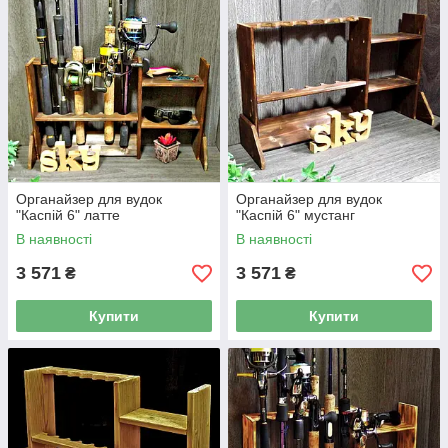
Органайзер для вудок
Органайзер для вудок
"Каспій 6" латте
"Каспій 6" мустанг
В наявності
В наявності
3 571
3 571
₴
₴
Купити
Купити