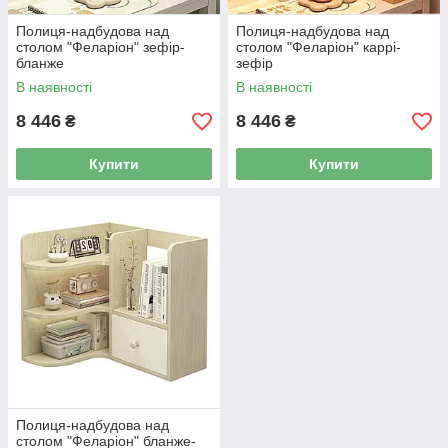
Полиця-надбудова над
Полиця-надбудова над
столом "Феларіон" зефір-
столом "Феларіон" каррі-
бланже
зефір
В наявності
В наявності
8 446
8 446
₴
₴
Купити
Купити
Полиця-надбудова над
столом "Феларіон" бланже-