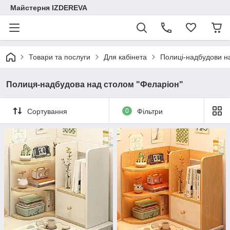
Майстерня IZDEREVA
Товари та послуги
Для кабінета
Полиці-надбудови н
Полиця-надбудова над столом "Феларіон"
Сортування
0
Фільтри