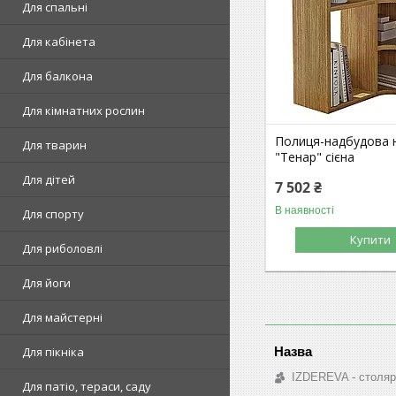
Для спальні
Для кабінета
Для балкона
Для кімнатних рослин
Полиця-надбудова 
Для тварин
"Тенар" сієна
Для дітей
7 502 ₴
В наявності
Для спорту
Купити
Для риболовлі
Для йоги
Для майстерні
Для пікніка
IZDEREVA - столяр
Для патіо, тераси, саду