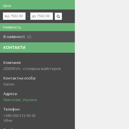
Ціна
Наявність
В наявності
2
КОНТАКТИ
IZDEREVA - столярна майстерня
Євген
Миколаїв, Україна
+380 (93) 513-93-92
Viber