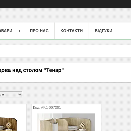
ОВАРИ
ПРО НАС
КОНТАКТИ
ВІДГУКИ
ова над столом "Тенар"
АКД-007301