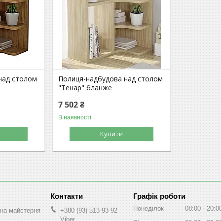
над столом
Полиця-надбудова над столом
"Тенар" бланже
7 502 ₴
В наявності
Купити
Графік роботи
Понеділок
08:00
20:0
на майстерня
+380 (93) 513-93-92
Viber