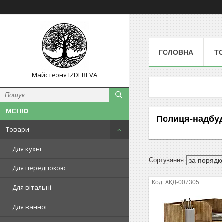
ГОЛОВНА
Т
Майстерня IZDEREVA
Полиця-надбуд
Товари
Для кухні
Для передпокою
АКД-007305
Для вітальні
Для ванної