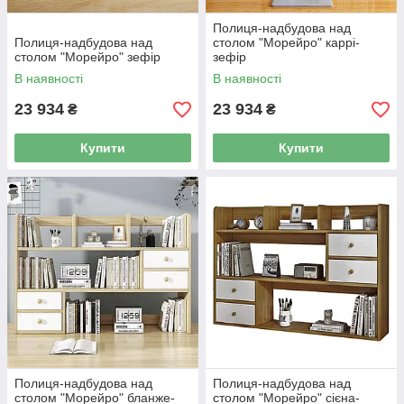
Полиця-надбудова над
Полиця-надбудова над
столом "Морейро" каррі-
столом "Морейро" зефір
зефір
В наявності
В наявності
23 934
23 934
₴
₴
Купити
Купити
Полиця-надбудова над
Полиця-надбудова над
столом "Морейро" бланже-
столом "Морейро" сієна-