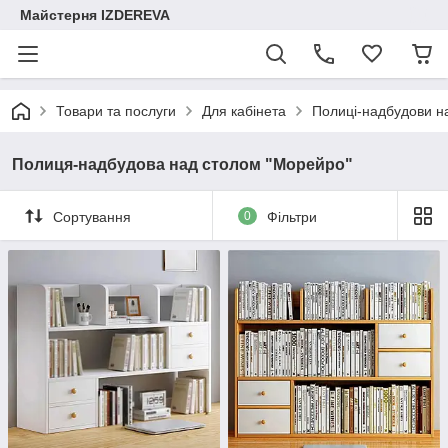
Майстерня IZDEREVA
Товари та послуги
Для кабінета
Полиці-надбудови н
Полиця-надбудова над столом "Морейро"
Сортування
0
Фільтри