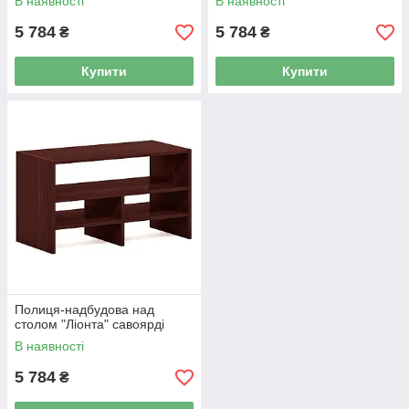
В наявності
В наявності
5 784
5 784
₴
₴
Купити
Купити
Полиця-надбудова над
столом "Ліонта" савоярді
В наявності
5 784
₴