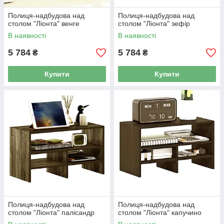
Полиця-надбудова над
Полиця-надбудова над
столом "Ліонта" венге
столом "Ліонта" зефір
В наявності
В наявності
5 784
5 784
₴
₴
Купити
Купити
Полиця-надбудова над
Полиця-надбудова над
столом "Ліонта" палісандр
столом "Ліонта" капучино