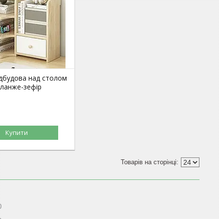
дбудова над столом
бланже-зефір
Купити
0