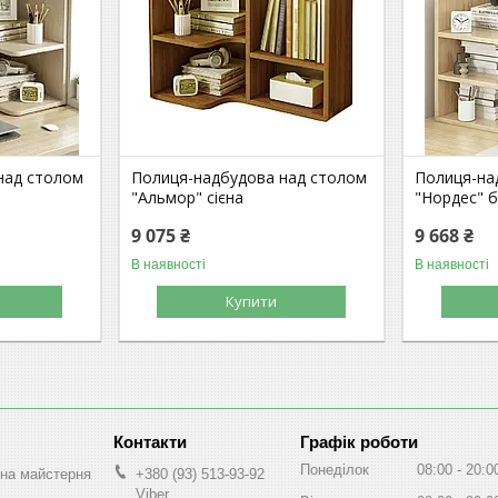
над столом
Полиця-надбудова над столом
Полиця-на
"Альмор" сієна
"Нордес" 
9 075 ₴
9 668 ₴
В наявності
В наявності
Купити
Графік роботи
Понеділок
08:00
20:0
на майстерня
+380 (93) 513-93-92
Viber