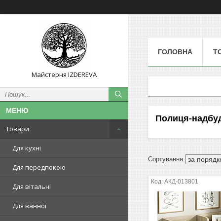
ГОЛОВНА
Т
Майстерня IZDEREVA
Полиця-надбу
Товари
Для кухні
Для передпокою
АКД-013801
Для вітальні
Для ванної