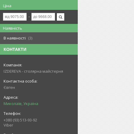
Ціна
Наявність
В наявності
3
КОНТАКТИ
IZDEREVA - столярна майстерня
Євген
Миколаїв, Україна
+380 (93) 513-93-92
Viber