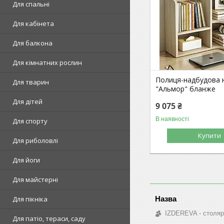
Для спальні
Для кабінета
Для балкона
Для кімнатних рослин
Полиця-надбудова 
Для тварин
"Альмор" бланже
Для дітей
9 075 ₴
В наявності
Для спорту
Купити
Для риболовлі
Для йоги
Для майстерні
Для пікніка
IZDEREVA - столяр
Для патіо, тераси, саду