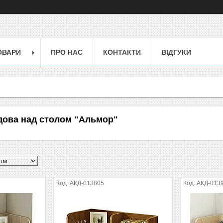
ОВАРИ
ПРО НАС
КОНТАКТИ
ВІДГУКИ
дова над столом "Альмор"
АКД-013805
АКД-013