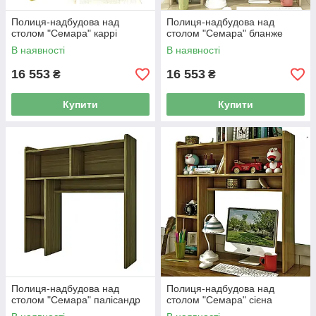
Полиця-надбудова над
Полиця-надбудова над
столом "Семара" каррі
столом "Семара" бланже
В наявності
В наявності
16 553
16 553
₴
₴
Купити
Купити
Полиця-надбудова над
Полиця-надбудова над
столом "Семара" палісандр
столом "Семара" сієна