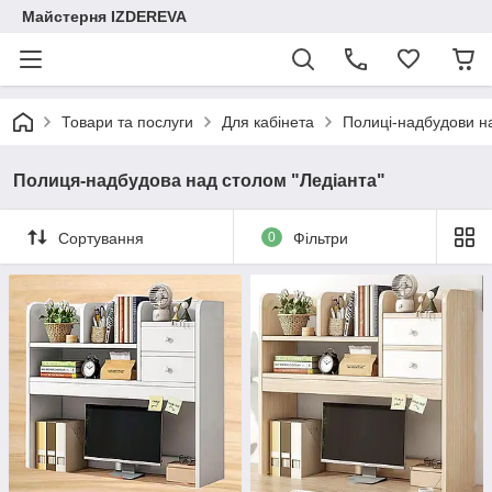
Майстерня IZDEREVA
Товари та послуги
Для кабінета
Полиці-надбудови н
Полиця-надбудова над столом "Ледіанта"
Сортування
0
Фільтри