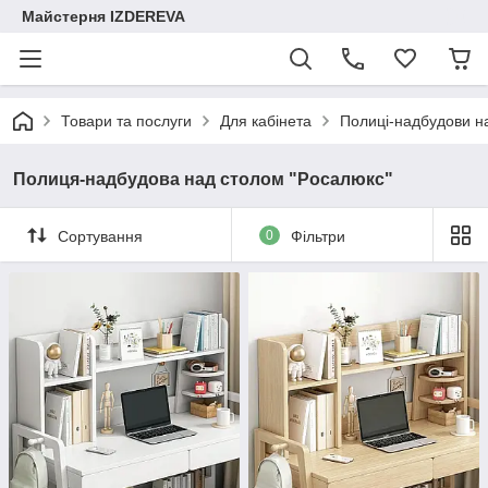
Майстерня IZDEREVA
Товари та послуги
Для кабінета
Полиці-надбудови н
Полиця-надбудова над столом "Росалюкс"
Сортування
0
Фільтри