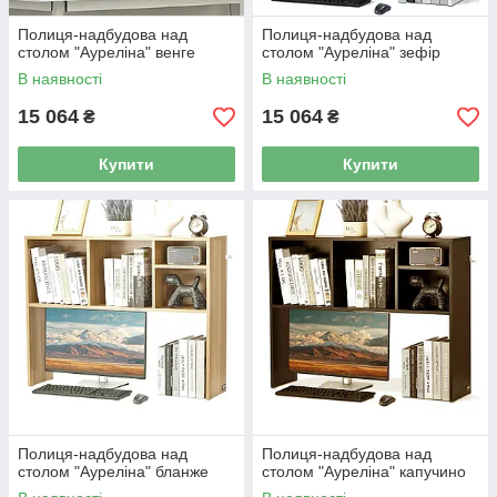
Полиця-надбудова над
Полиця-надбудова над
столом "Ауреліна" венге
столом "Ауреліна" зефір
В наявності
В наявності
15 064
15 064
₴
₴
Купити
Купити
Полиця-надбудова над
Полиця-надбудова над
столом "Ауреліна" бланже
столом "Ауреліна" капучино