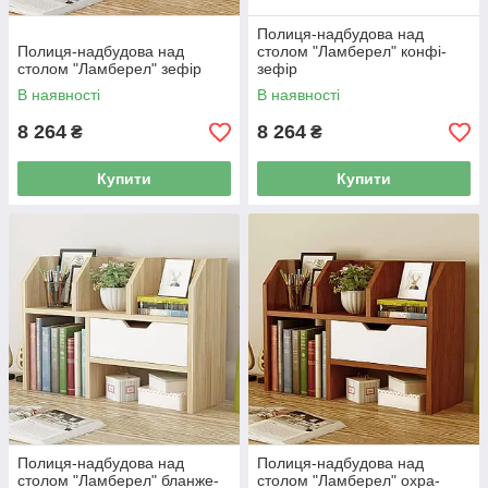
Полиця-надбудова над
Полиця-надбудова над
столом "Ламберел" конфі-
столом "Ламберел" зефір
зефір
В наявності
В наявності
8 264
8 264
₴
₴
Купити
Купити
Полиця-надбудова над
Полиця-надбудова над
столом "Ламберел" бланже-
столом "Ламберел" охра-