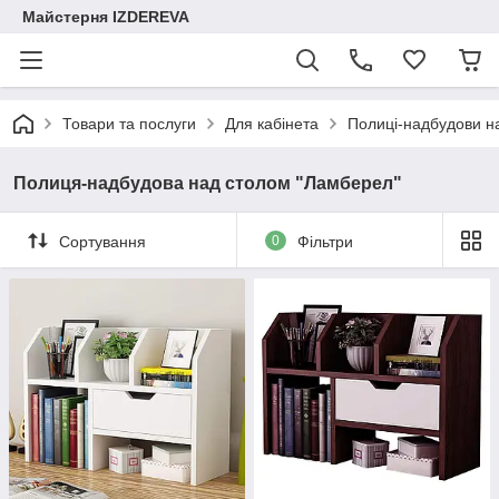
Майстерня IZDEREVA
Товари та послуги
Для кабінета
Полиці-надбудови н
Полиця-надбудова над столом "Ламберел"
Сортування
0
Фільтри