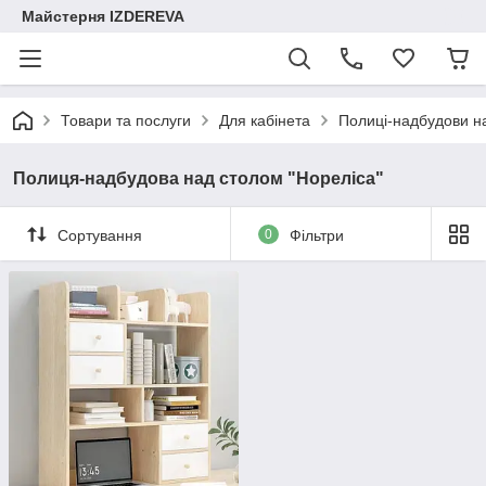
Майстерня IZDEREVA
Товари та послуги
Для кабінета
Полиці-надбудови н
Полиця-надбудова над столом "Нореліса"
Сортування
0
Фільтри