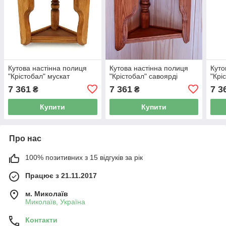
Кутова настінна полиця
Кутова настінна полиця
Куто
"Крістобал" мускат
"Крістобал" савоярді
"Крі
7 361
7 361
7 3
₴
₴
Купити
Купити
Про нас
100% позитивних з 15 відгуків за рік
Працює з 21.11.2017
м. Миколаїв
Миколаїв, Україна
Контакти