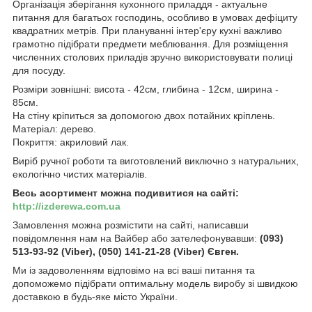
Організація зберігання кухонного приладдя - актуальне
питання для багатьох господинь, особливо в умовах дефіциту
квадратних метрів. При плануванні інтер'єру кухні важливо
грамотно підібрати предмети меблювання. Для розміщення
численних столових приладів зручно використовувати полиці
для посуду.
Розміри зовнішні: висота - 42см, глибина - 12см, ширина -
85см.
На стіну кріпиться за допомогою двох потайних кріплень.
Матеріал: дерево.
Покриття: акриловий лак.
Виріб ручної роботи та виготовлений виключно з натуральних,
екологічно чистих матеріалів.
Весь асортимент можна подивитися на сайті:
http://izderewa.com.ua
Замовлення можна розмістити на сайті, написавши
повідомлення нам на Вайбер або зателефонувавши:
(093)
513-93-92 (Viber), (050) 141-21-28 (Viber) Євген.
Ми із задоволенням відповімо на всі ваші питання та
допоможемо підібрати оптимальну модель виробу зі швидкою
доставкою в будь-яке місто України.