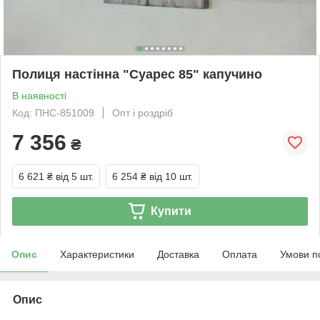
Полиця настінна "Суарес 85" капучино
В наявності
Код: ПНС-851009
Опт і роздріб
7 356
₴
6 621 ₴
від 5 шт.
6 254 ₴
від 10 шт.
Купити
Опис
Характеристики
Доставка
Оплата
Умови п
Опис