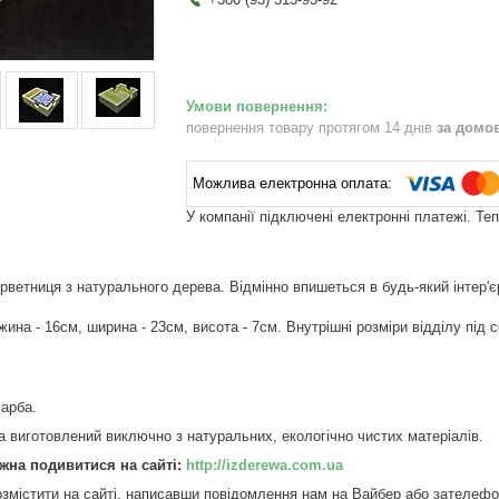
повернення товару протягом 14 днів
за домо
У компанії підключені електронні платежі. Те
ветниця з натурального дерева. Відмінно впишеться в будь-який інтер'єр, 
жина - 16см, ширина - 23см, висота - 7см. Внутрішні розміри відділу під с
арба.
та виготовлений виключно з натуральних, екологічно чистих матеріалів.
жна подивитися на сайті:
http://izderewa.com.ua
змістити на сайті, написавши повідомлення нам на Вайбер або зателеф