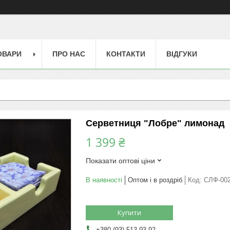
ОВАРИ
ПРО НАС
КОНТАКТИ
ВІДГУКИ
Серветниця "Лобре" лимонад
1 399 ₴
Показати оптові ціни
В наявності
Оптом і в роздріб
Код:
СЛФ-00
Купити
+380 (93) 513-93-92