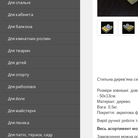
Для спальні
Для кабінета
Для балкона
Для кімнатних рослин
Для тварин
Для дітей
Для спорту
Стильна дерев’яна сер
Для риболовлі
Розміри зовнішні: дов
- 50х13см.
Для йоги
Матеріал: дерево.
Вага: 0,5кг.
Для майстерні
Покриття: акрилова ф
Виріб ручної роботи 
Для пікніка
Весь асортимент мо
Для патіо, тераси, саду
Замовлення можна ро