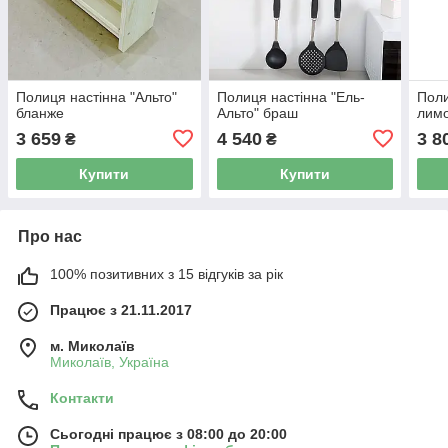
Полиця настінна "Альто"
Полиця настінна "Ель-
Поли
бланже
Альто" браш
лим
3 659
4 540
3 8
₴
₴
Купити
Купити
Про нас
100% позитивних з 15 відгуків за рік
Працює з 21.11.2017
м. Миколаїв
Миколаїв, Україна
Контакти
Сьогодні працює з 08:00 до 20:00