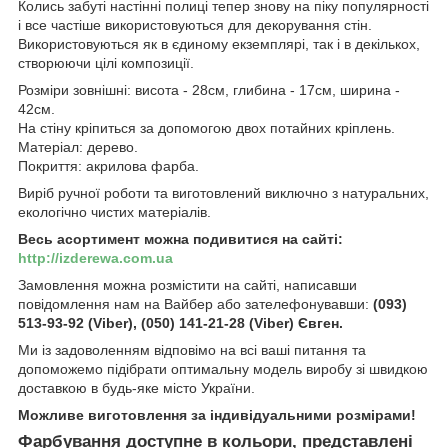
Колись забуті настінні полиці тепер знову на піку популярності
і все частіше використовуються для декорування стін.
Використовуються як в єдиному екземплярі, так і в декількох,
створюючи цілі композиції.
Розміри зовнішні: висота - 28см, глибина - 17см, ширина -
42см.
На стіну кріпиться за допомогою двох потайних кріплень.
Матеріал: дерево.
Покриття: акрилова фарба.
Виріб ручної роботи та виготовлений виключно з натуральних,
екологічно чистих матеріалів.
Весь асортимент можна подивитися на сайті:
http://izderewa.com.ua
Замовлення можна розмістити на сайті, написавши
повідомлення нам на Вайбер або зателефонувавши:
(093)
513-93-92 (Viber), (050) 141-21-28 (Viber) Євген.
Ми із задоволенням відповімо на всі ваші питання та
допоможемо підібрати оптимальну модель виробу зі швидкою
доставкою в будь-яке місто України.
Можливе виготовлення за індивідуальними розмірами!
Фарбування доступне в кольори, представлені