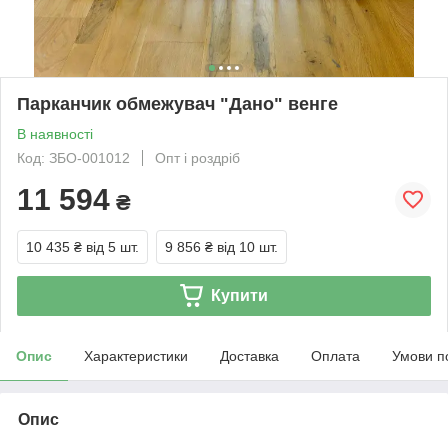
Парканчик обмежувач "Дано" венге
В наявності
Код: ЗБО-001012
Опт і роздріб
11 594
₴
10 435 ₴
від 5 шт.
9 856 ₴
від 10 шт.
Купити
Опис
Характеристики
Доставка
Оплата
Умови п
Опис