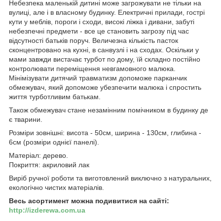
Небезпека маленькій дитині може загрожувати не тільки на
вулиці, але і в власному будинку. Електричні прилади, гострі
кути у меблів, пороги і сходи, високі ліжка і дивани, забуті
небезпечні предмети - все це становить загрозу під час
відсутності батьків поруч. Величезна кількість пасток
сконцентровано на кухні, в санвузлі і на сходах. Оскільки у
мами завжди вистачає турбот по дому, їй складно постійно
контролювати переміщення невгамовного малюка.
Мінімізувати дитячий травматизм допоможе парканчик
обмежувач, який допоможе убезпечити малюка і спростить
життя турботливим батькам.
Також обмежувач стане незамінним помічником в будинку де
є тварини.
Розміри зовнішні: висота - 50см, ширина - 130см, глибина -
6см (розміри однієї панелі).
Матеріал: дерево.
Покриття: акриловий лак
Виріб ручної роботи та виготовлений виключно з натуральних,
екологічно чистих матеріалів.
Весь асортимент можна подивитися на сайті:
http://izderewa.com.ua