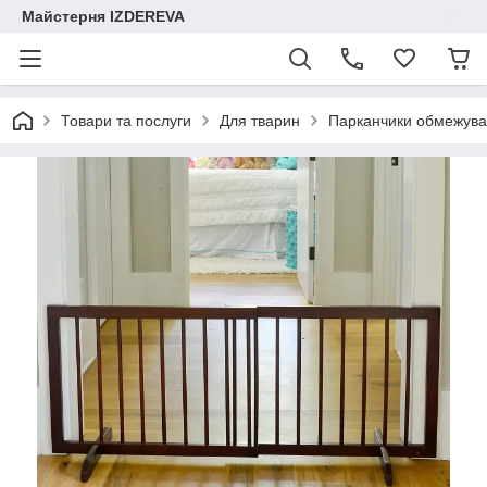
Майстерня IZDEREVA
Товари та послуги
Для тварин
Парканчики обмежува