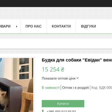
ОВАРИ
ПРО НАС
КОНТАКТИ
ВІДГУКИ
Будка для собаки "Евідан" вен
15 254 ₴
Показати оптові ціни
В наявності
Оптом і в роздріб
Код:
БДК-000
Купити
+380 (93) 513-93-92