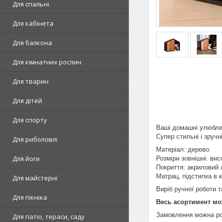
Для спальні
Для кабінета
Для балкона
Для кімнатних рослин
Для тварин
Для дітей
Для спорту
Ваші домашні улюблен
Супер стильні і зруч
Для риболовлі
Матеріал: дерево.
Для йоги
Розміри зовнішні: вис
Покриття: акриловий 
Матрац, підстилка в к
Для майстерні
Виріб ручної роботи 
Для пікніка
Весь асортимент мо
Замовлення можна ро
Для патіо, тераси, саду