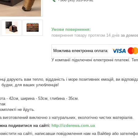
повернення товару протягом 14 днів
за домо
У компанії підключені електронні платежі. Те
ці дарують вам тепло, відданість і море позитивних емоцій, ви відповід
ні будки, для ваших улюбленців!
ота - 42см, ширина - 53см, глибина - 35см.
лак
омплекті не йдуть.
та виготовлений виключно з натуральних, екологічно чистих матеріалів.
жна подивитися на сайті:
http://izderewa.com.ua
змістити на сайті, написавши повідомлення нам на Вайбер або зателеф