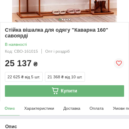
Стійка вішалка для одягу "Каварна 160"
савоярді
В наявності
Код: СВО-161015
Опт і роздріб
25 137
₴
22 625 ₴
від 5 шт.
21 368 ₴
від 10 шт.
Купити
Опис
Характеристики
Доставка
Оплата
Умови п
Опис