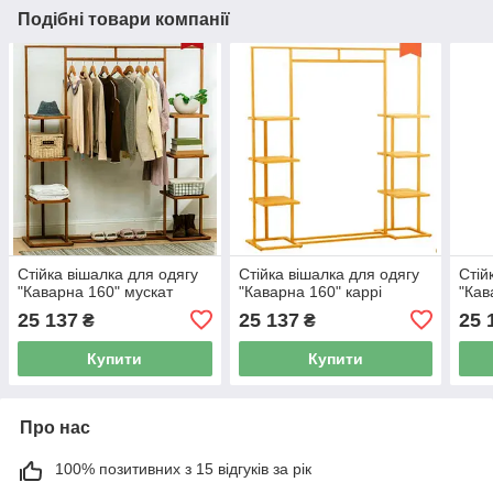
Подібні товари компанії
Стійка вішалка для одягу
Стійка вішалка для одягу
Стій
"Каварна 160" мускат
"Каварна 160" каррі
"Кав
25 137
25 137
25 
₴
₴
Купити
Купити
Про нас
100% позитивних з 15 відгуків за рік