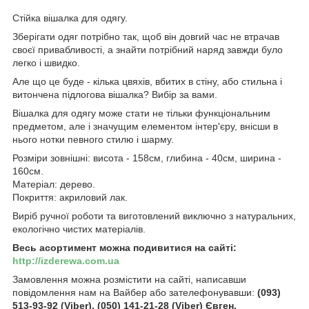
Стійка вішалка для одягу.
Зберігати одяг потрібно так, щоб він довгий час не втрачав
своєї привабливості, а знайти потрібний наряд завжди було
легко і швидко.
Але що це буде - кілька цвяхів, вбитих в стіну, або стильна і
витончена підлогова вішалка? Вибір за вами.
Вішалка для одягу може стати не тільки функціональним
предметом, але і значущим елементом інтер'єру, внісши в
нього нотки певного стилю і шарму.
Розміри зовнішні: висота - 158см, глибина - 40см, ширина -
160см.
Матеріал: дерево.
Покриття: акриловий лак.
Виріб ручної роботи та виготовлений виключно з натуральних,
екологічно чистих матеріалів.
Весь асортимент можна подивитися на сайті:
http://izderewa.com.ua
Замовлення можна розмістити на сайті, написавши
повідомлення нам на Вайбер або зателефонувавши:
(093)
513-93-92 (Viber), (050) 141-21-28 (Viber) Євген.