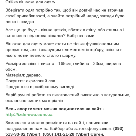
Стійка вішалка для одягу.
Зберігати одяг потрібно так, щоб він довгий час не втрачав
своєї привабливості, а знайти потрібний наряд завжди було
легко і швидко.
Але що це буде - кілька цвяхів, вбитих в стіну, або стильна і
витончена підлогова вішалка? Вибір за вами.
Вішалка для одягу може стати не тільки функціональним
предметом, але і значущим елементом інтер'єру, внісши в
нього нотки певного стилю і шарму.
Розміри зовнішні: висота - 165см, глибина - 33см, ширина -
69см.
Матеріал: дерево.
Покриття: акриловий лак.
Продається в розібраному вигляді.
Виріб ручної роботи та виготовлений виключно з натуральних,
екологічно чистих матеріалів.
Весь асортимент можна подивитися на сайті:
http://izderewa.com.ua
Замовлення можна розмістити на сайті, написавши
повідомлення нам на Вайбер або зателефонувавши:
(093)
513-93-92 (Viber), (050) 141-21-28 (Viber) Євген.