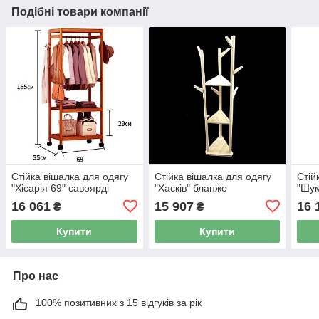
Подібні товари компанії
Стійка вішалка для одягу
Стійка вішалка для одягу
Стій
"Хісарія 69" савоярді
"Хасків" бланже
"Шум
16 061
15 907
16 
₴
₴
Купити
Купити
Про нас
100% позитивних з 15 відгуків за рік