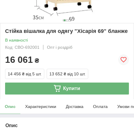
Стійка вішалка для одягу "Хісарія 69" бланже
В наявності
Код: СВО-692001
Опт і роздріб
16 061
₴
14 456 ₴
від 5 шт.
13 652 ₴
від 10 шт.
Купити
Опис
Характеристики
Доставка
Оплата
Умови п
Опис