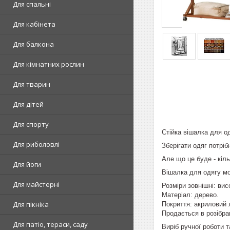
Для спальні
Для кабінета
Для балкона
Для кімнатних рослин
Для тварин
Для дітей
Для спорту
Стійка вішалка для од
Для риболовлі
Зберігати одяг потріб
Але що це буде - кіль
Для йоги
Вішалка для одягу мо
Для майстерні
Розміри зовнішні: вис
Матеріал: дерево.
Для пікніка
Покриття: акриловий 
Продається в розібра
Для патіо, тераси, саду
Виріб ручної роботи 