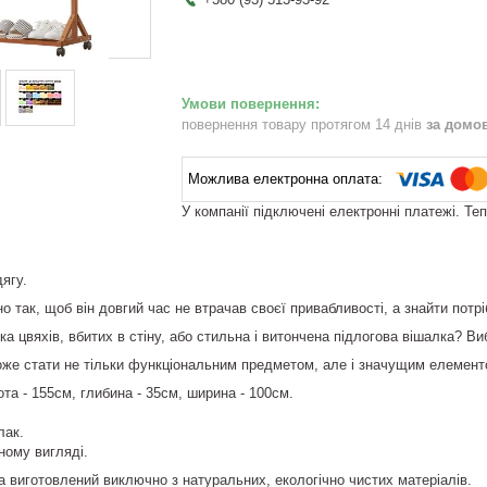
повернення товару протягом 14 днів
за домо
У компанії підключені електронні платежі. Те
ягу.
но так, щоб він довгий час не втрачав своєї привабливості, а знайти пот
ка цвяхів, вбитих в стіну, або стильна і витончена підлогова вішалка? Ви
же стати не тільки функціональним предметом, але і значущим елементом
ота - 155см, глибина - 35см, ширина - 100см.
лак.
ному вигляді.
та виготовлений виключно з натуральних, екологічно чистих матеріалів.