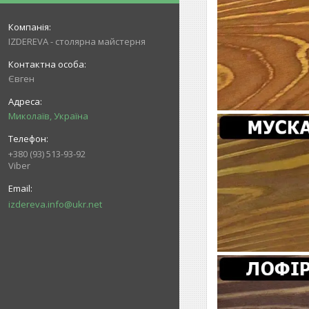
IZDEREVA - столярна майстерня
Євген
Миколаїв, Україна
+380 (93) 513-93-92
Viber
izdereva.info@ukr.net