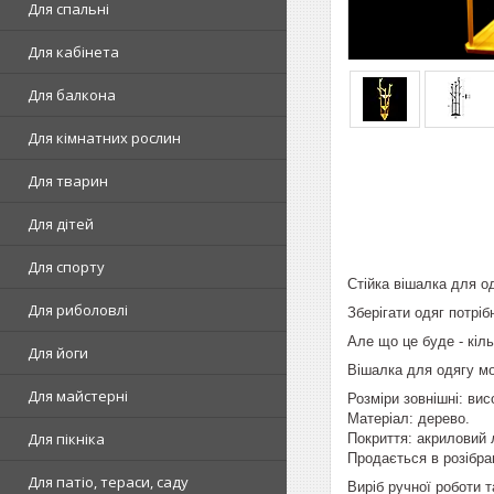
Для спальні
Для кабінета
Для балкона
Для кімнатних рослин
Для тварин
Для дітей
Для спорту
Стійка вішалка для од
Для риболовлі
Зберігати одяг потріб
Але що це буде - кіль
Для йоги
Вішалка для одягу мо
Для майстерні
Розміри зовнішні: вис
Матеріал: дерево.
Для пікніка
Покриття: акриловий 
Продається в розібра
Для патіо, тераси, саду
Виріб ручної роботи 