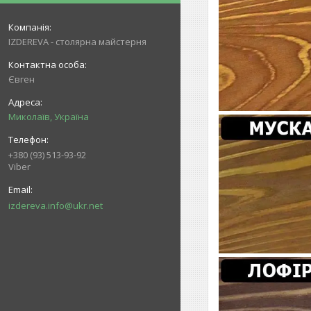
IZDEREVA - столярна майстерня
Євген
Миколаїв, Україна
+380 (93) 513-93-92
Viber
izdereva.info@ukr.net