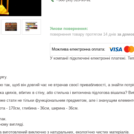
повернення товару протягом 14 днів
за домо
У компанії підключені електронні платежі. Те
ягу.
но так, щоб він довгий час не втрачав своєї привабливості, а знайти пот
ка цвяхів, вбитих в стіну, або стильна і витончена підлогова вішалка? Ви
же стати не тільки функціональним предметом, але і значущим елементом
ота - 170см, глибина - 36см, ширина - 36см.
лак.
ному вигляді.
та виготовлений виключно з натуральних, екологічно чистих матеріалів.