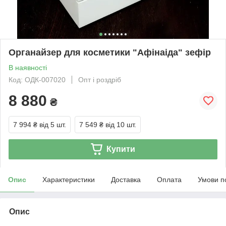
Органайзер для косметики "Афінаіда" зефір
В наявності
Код: ОДК-007020
Опт і роздріб
8 880
₴
7 994 ₴
від 5 шт.
7 549 ₴
від 10 шт.
Купити
Опис
Характеристики
Доставка
Оплата
Умови п
Опис