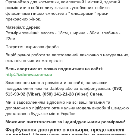
Органайзер для косметики, компактний і місткий, здатний
розмістити в собі велику кількість улюблених тюбиків,
флакончиків і інших ємностей з " еліксирами " краси
прекрасних жінок.
Матеріал: дерево.
Розміри зовнішні: висота - 18см, ширина - 30см, глибина -
22см.
Покриття: акрилова фарба.
Виріб ручної роботи та виготовлений виключно з натуральних,
екологічно чистих матеріалів.
Весь асортимент можна подивитися на сайті:
http://izderewa.com.ua
Замовлення можна розмістити на сайті, написавши
повідомлення нам на Вайбер або зателефонувавши:
(093)
513-93-92 (Viber), (050) 141-21-28 (Viber) Євген.
Ми із задоволенням відповімо на всі ваші питання та
допоможемо підібрати оптимальну модель виробу зі швидкою
доставкою в будь-яке місто України.
Можливе виготовлення за індивідуальними розмірами!
Фарбування доступне в кольори, представлені