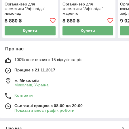
Органайзер для
Органайзер для
Орга
косметики "Афінаїда"
косметики "Афінаїда"
косм
лимонад
маренго
зефі
8 880
8 880
9 0
₴
₴
Купити
Купити
Про нас
100% позитивних з 15 відгуків за рік
Працює з 21.11.2017
м. Миколаїв
Миколаїв, Україна
Контакти
Сьогодні працює з 08:00 до 20:00
Показати весь графік роботи
Про нас