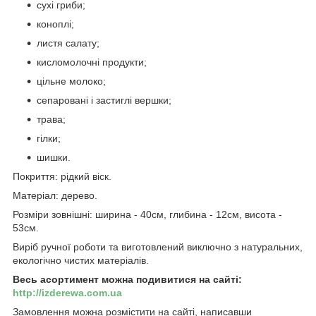
сухі гриби;
коноплі;
листя салату;
кисломолочні продукти;
цільне молоко;
сепаровані і застиглі вершки;
трава;
гілки;
шишки.
Покриття: рідкий віск.
Матеріал: дерево.
Розміри зовнішні: ширина - 40см, глибина - 12см, висота -
53см.
Виріб ручної роботи та виготовлений виключно з натуральних,
екологічно чистих матеріалів.
Весь асортимент можна подивитися на сайті:
http://izderewa.com.ua
Замовлення можна розмістити на сайті, написавши