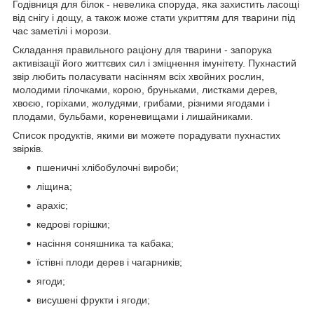
Годівниця для білок - невелика споруда, яка захистить ласощі
від снігу і дощу, а також може стати укриттям для тварини під
час заметілі і морози.
Складання правильного раціону для тварини - запорука
активізації його життєвих сил і зміцнення імунітету. Пухнастий
звір любить поласувати насінням всіх хвойних рослин,
молодими гілочками, корою, бруньками, листками дерев,
хвоєю, горіхами, жолудями, грибами, різними ягодами і
плодами, бульбами, кореневищами і лишайниками.
Список продуктів, якими ви можете порадувати пухнастих
звірків.
пшеничні хлібобулочні вироби;
ліщина;
арахіс;
кедрові горішки;
насіння соняшника та кабака;
їстівні плоди дерев і чагарників;
ягоди;
висушені фрукти і ягоди;