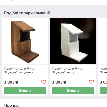
Подібні товари компанії
Годівниця для білок
Годівниця для білок
Годі
"Фундук" капучино
"Фундук" зефір
"Фун
3 803
3 803
3 8
₴
₴
Купити
Купити
Про нас