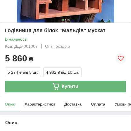
Годівниця для білок "Мальдів" мускат
В наявності
Код: ДДБ-001007
Опт і роздріб
5 860
₴
5 274 ₴
від 5 шт.
4 982 ₴
від 10 шт.
Купити
Опис
Характеристики
Доставка
Оплата
Умови п
Опис