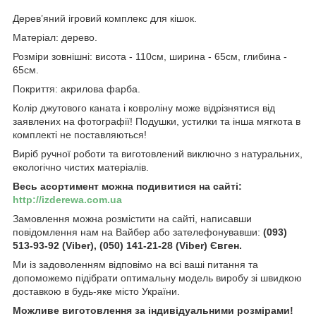
Дерев’яний ігровий комплекс для кішок.
Матеріал: дерево.
Розміри зовнішні: висота - 110см, ширина - 65см, глибина -
65см.
Покриття: акрилова фарба.
Колір джутового каната і ковроліну може відрізнятися від
заявлених на фотографії! Подушки, устилки та інша мягкота в
комплекті не поставляються!
Виріб ручної роботи та виготовлений виключно з натуральних,
екологічно чистих матеріалів.
Весь асортимент можна подивитися на сайті:
http://izderewa.com.ua
Замовлення можна розмістити на сайті, написавши
повідомлення нам на Вайбер або зателефонувавши:
(093)
513-93-92 (Viber), (050) 141-21-28 (Viber) Євген.
Ми із задоволенням відповімо на всі ваші питання та
допоможемо підібрати оптимальну модель виробу зі швидкою
доставкою в будь-яке місто України.
Можливе виготовлення за індивідуальними розмірами!