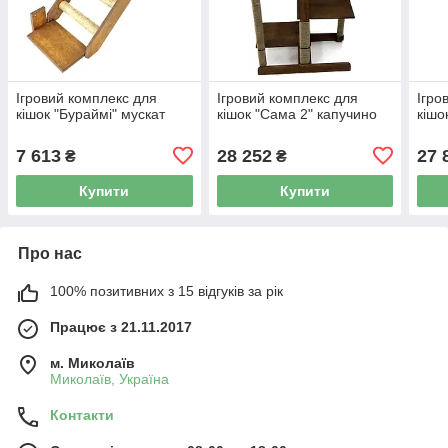
Ігровий комплекс для
Ігровий комплекс для
Ігро
кішок "Бураймі" мускат
кішок "Сама 2" капучино
кішо
7 613
28 252
27 
₴
₴
Купити
Купити
Про нас
100% позитивних з 15 відгуків за рік
Працює з 21.11.2017
м. Миколаїв
Миколаїв, Україна
Контакти