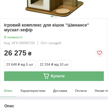
Ігровий комплекс для кішок "Шинансе"
мускат-зефір
В наявності
Код: ИГК-00090720
Опт і роздріб
26 275
₴
23 648 ₴
від 5 шт.
22 334 ₴
від 10 шт.
Купити
Опис
Характеристики
Доставка
Оплата
Умови п
Опис