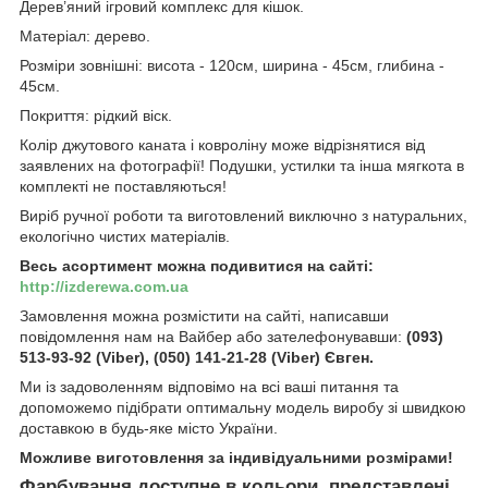
Дерев’яний ігровий комплекс для кішок.
Матеріал: дерево.
Розміри зовнішні: висота - 120см, ширина - 45см, глибина -
45см.
Покриття: рідкий віск.
Колір джутового каната і ковроліну може відрізнятися від
заявлених на фотографії! Подушки, устилки та інша мягкота в
комплекті не поставляються!
Виріб ручної роботи та виготовлений виключно з натуральних,
екологічно чистих матеріалів.
Весь асортимент можна подивитися на сайті:
http://izderewa.com.ua
Замовлення можна розмістити на сайті, написавши
повідомлення нам на Вайбер або зателефонувавши:
(093)
513-93-92 (Viber), (050) 141-21-28 (Viber) Євген.
Ми із задоволенням відповімо на всі ваші питання та
допоможемо підібрати оптимальну модель виробу зі швидкою
доставкою в будь-яке місто України.
Можливе виготовлення за індивідуальними розмірами!
Фарбування доступне в кольори, представлені