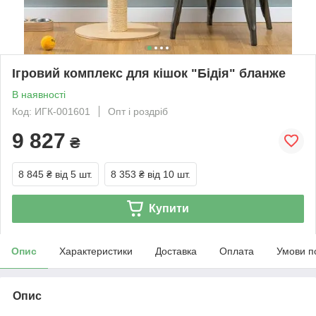
Ігровий комплекс для кішок "Бідія" бланже
В наявності
Код: ИГК-001601
Опт і роздріб
9 827
₴
8 845 ₴
від 5 шт.
8 353 ₴
від 10 шт.
Купити
Опис
Характеристики
Доставка
Оплата
Умови п
Опис