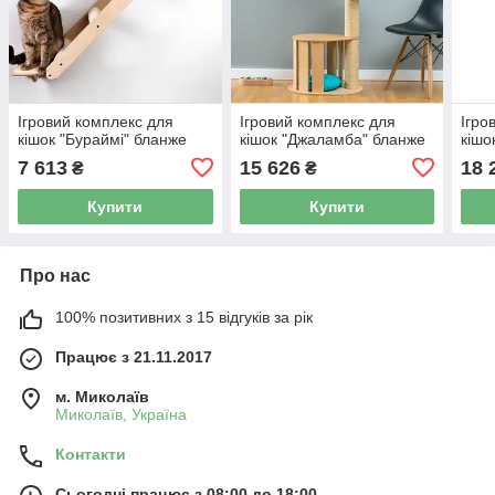
Ігровий комплекс для
Ігровий комплекс для
Ігро
кішок "Бураймі" бланже
кішок "Джаламба" бланже
кішо
7 613
15 626
18 
₴
₴
Купити
Купити
Про нас
100% позитивних з 15 відгуків за рік
Працює з 21.11.2017
м. Миколаїв
Миколаїв, Україна
Контакти
Сьогодні працює з 08:00 до 18:00