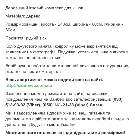
Дерев’яний ігровий комплекс для кішок.
Матеріал: дерево.
Розміри зовнішні: висота - 140см, ширина - 60см, глибина -
60см.
Покриття: рідкий віск.
Колір джутового каната і ковроліну може відрізнятися від
заявлених на фотографії! Подушки, устилки та інша мягкота в
комплекті не поставляються!
Виріб ручної роботи та виготовлений виключно з натуральних,
екологічно чистих матеріалів.
Весь асортимент можна подивитися на сайті:
http://izderewa.com.ua
Замовлення можна розмістити на сайті, написавши
повідомлення нам на Вайбер або зателефонувавши:
(093)
513-93-92 (Viber), (050) 141-21-28 (Viber) Євген.
Ми із задоволенням відповімо на всі ваші питання та
допоможемо підібрати оптимальну модель виробу зі швидкою
доставкою в будь-яке місто України.
Можливе виготовлення за індивідуальними розмірами!