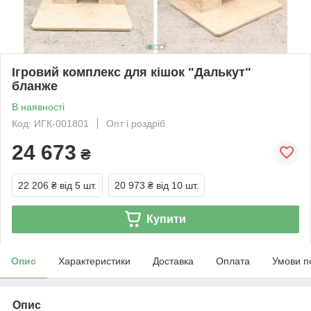
Ігровий комплекс для кішок "Далькут"
бланже
В наявності
Код: ИГК-001801
Опт і роздріб
24 673
₴
22 206 ₴
від 5 шт.
20 973 ₴
від 10 шт.
Купити
Опис
Характеристики
Доставка
Оплата
Умови п
Опис