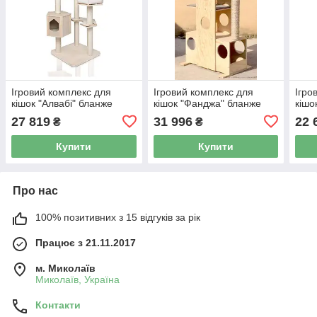
Ігровий комплекс для
Ігровий комплекс для
Ігро
кішок "Алвабі" бланже
кішок "Фанджа" бланже
кішо
27 819
31 996
22 
₴
₴
Купити
Купити
Про нас
100% позитивних з 15 відгуків за рік
Працює з 21.11.2017
м. Миколаїв
Миколаїв, Україна
Контакти