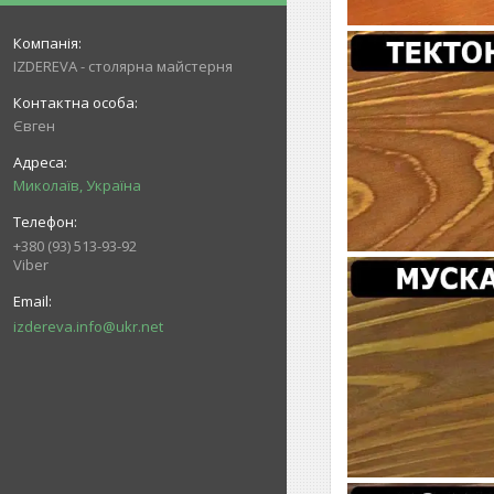
IZDEREVA - столярна майстерня
Євген
Миколаїв, Україна
+380 (93) 513-93-92
Viber
izdereva.info@ukr.net