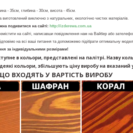
ина - 35см, глибина - 30см, висота - 45см.
та виготовлений виключно з натуральних, екологічно чистих матеріалів.
жна подивитися на сайті:
http://izderewa.com.ua
змістити на сайті, написавши повідомлення нам на Вайбер або зателеф
ідповімо на всі ваші питання та допоможемо підібрати оптимальну модел
ня за індивідуальними розмірами!
тупне в кольори, представлені на палітрі. Назву кол
 деякі кольори, збільшують ціну виробу на вказаний у
ЩО ВХОДЯТЬ У ВАРТІСТЬ ВИРОБУ