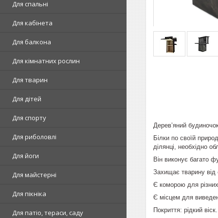
Для спальні
Для кабінета
Для балкона
Для кімнатних рослин
Для тварин
Для дітей
Для спорту
Дерев’яний будиночок
Для риболовлі
Білки по своїй приро
ділянці, необхідно о
Для йоги
Він виконує багато фу
Захищає тварину від 
Для майстерні
Є коморою для різних 
Для пікніка
Є місцем для виведе
Покриття: рідкий віск.
Для патіо, тераси, саду