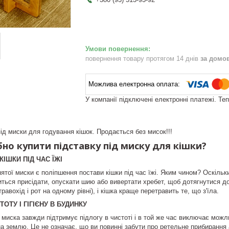
повернення товару протягом 14 днів
за домо
У компанії підключені електронні платежі. Те
під миски для годування кішок. Продається без мисок!!!
но купити підставку під миску для кішки?
КІШКИ ПІД ЧАС ЇЖІ
нятої миски є поліпшення постави кішки під час їжі. Яким чином? Оскільк
одиться присідати, опускати шию або вивертати хребет, щоб дотягнутися 
равохід і рот на одному рівні), і кішка краще перетравить те, що з'їла.
ТОТУ І ГІГІЄНУ В БУДИНКУ
 миска завжди підтримує підлогу в чистоті і в той же час виключає можли
на землю. Це не означає, що ви повинні забути про ретельне прибирання 