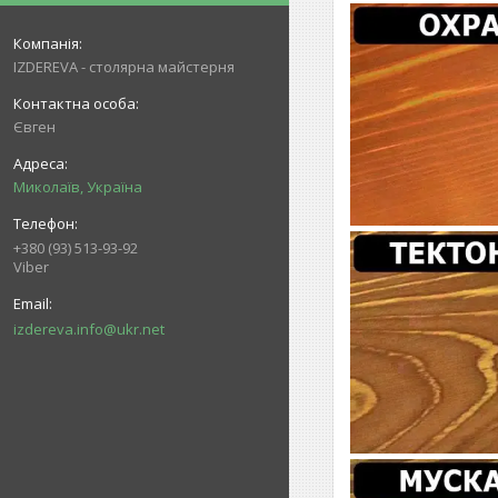
IZDEREVA - столярна майстерня
Євген
Миколаїв, Україна
+380 (93) 513-93-92
Viber
izdereva.info@ukr.net