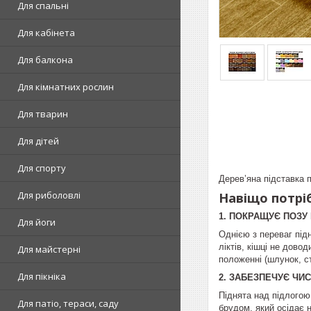
Для спальні
Для кабінета
Для балкона
Для кімнатних рослин
Для тварин
Для дітей
Для спорту
Дерев’яна підставка 
Для риболовлі
Навіщо потріб
1. ПОКРАЩУЄ ПОЗУ 
Для йоги
Однією з переваг під
ліктів, кішці не дов
Для майстерні
положенні (шлунок, ст
Для пікніка
2. ЗАБЕЗПЕЧУЄ ЧИС
Піднята над підлогою
Для патіо, тераси, саду
брудом, який осідає 