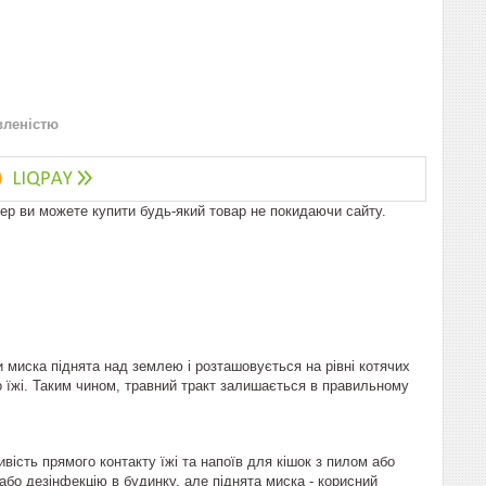
вленістю
пер ви можете купити будь-який товар не покидаючи сайту.
и миска піднята над землею і розташовується на рівні котячих
до їжі. Таким чином, травний тракт залишається в правильному
вість прямого контакту їжі та напоїв для кішок з пилом або
або дезінфекцію в будинку, але піднята миска - корисний