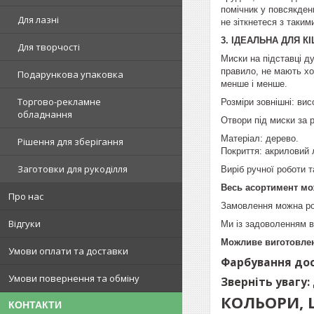
помічник у повсякден
Для лазні
не зіткнетеся з таки
3. ІДЕАЛЬНА ДЛЯ 
Для творчості
Миски на підставці ду
правило, не мають хо
Подарункова упаковка
менше і менше.
Торгово-рекламне
Розміри зовнішні: вис
обладнання
Отвори під миски за 
Матеріал: дерево.
Рішення для зберігання
Покриття: акриловий 
Заготовки для рукоділля
Виріб ручної роботи 
Весь асортимент мо
Про нас
Замовлення можна ро
Відгуки
Ми із задоволенням в
Можливе виготовлен
Умови оплати та доставки
Фарбування дос
Умови повернення та обміну
Зверніть увагу:
КОЛЬОРИ, 
КОНТАКТИ