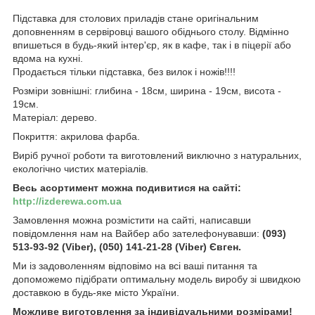
Підставка для столових приладів стане оригінальним
доповненням в сервіровці вашого обіднього столу. Відмінно
впишеться в будь-який інтер'єр, як в кафе, так і в піцерії або
вдома на кухні.
Продається тільки підставка, без вилок і ножів!!!!
Розміри зовнішні: глибина - 18см, ширина - 19см, висота -
19см.
Матеріал: дерево.
Покриття: акрилова фарба.
Виріб ручної роботи та виготовлений виключно з натуральних,
екологічно чистих матеріалів.
Весь асортимент можна подивитися на сайті:
http://izderewa.com.ua
Замовлення можна розмістити на сайті, написавши
повідомлення нам на Вайбер або зателефонувавши:
(093)
513-93-92 (Viber), (050) 141-21-28 (Viber) Євген.
Ми із задоволенням відповімо на всі ваші питання та
допоможемо підібрати оптимальну модель виробу зі швидкою
доставкою в будь-яке місто України.
Можливе виготовлення за індивідуальними розмірами!