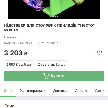
Підставка для столових приладів "Песто"
мохіто
В наявності
Код: ПСП-002953
Опт і роздріб
3 203
₴
2 883 ₴
від 5 шт.
2 722 ₴
від 10 шт.
Купити
Опис
Характеристики
Доставка
Оплата
Умови п
Опис