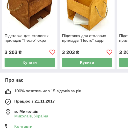
Підставка для столових
Підставка для столових
Підс
приладів "Песто" охра
приладів "Песто" каррі
прил
3 203
3 203
3 2
₴
₴
Купити
Купити
Про нас
100% позитивних з 15 відгуків за рік
Працює з 21.11.2017
м. Миколаїв
Миколаїв, Україна
Контакти