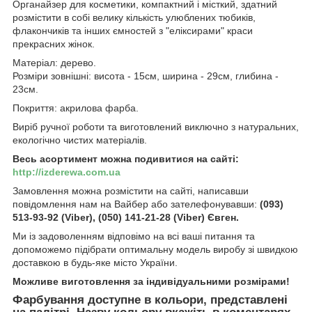
Органайзер для косметики, компактний і місткий, здатний
розмістити в собі велику кількість улюблених тюбиків,
флакончиків та інших ємностей з "еліксирами" краси
прекрасних жінок.
Матеріал: дерево.
Розміри зовнішні: висота - 15см, ширина - 29см, глибина -
23см.
Покриття: акрилова фарба.
Виріб ручної роботи та виготовлений виключно з натуральних,
екологічно чистих матеріалів.
Весь асортимент можна подивитися на сайті:
http://izderewa.com.ua
Замовлення можна розмістити на сайті, написавши
повідомлення нам на Вайбер або зателефонувавши:
(093)
513-93-92 (Viber), (050) 141-21-28 (Viber) Євген.
Ми із задоволенням відповімо на всі ваші питання та
допоможемо підібрати оптимальну модель виробу зі швидкою
доставкою в будь-яке місто України.
Можливе виготовлення за індивідуальними розмірами!
Фарбування доступне в кольори, представлені