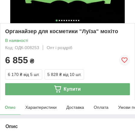
Органайзер для косметики "Луїза" мохіто
В наявності
Код: ОДК-008253
Опт і роздріб
6 855
₴
6 170 ₴
від 5 шт.
5 828 ₴
від 10 шт.
Купити
Опис
Характеристики
Доставка
Оплата
Умови п
Опис