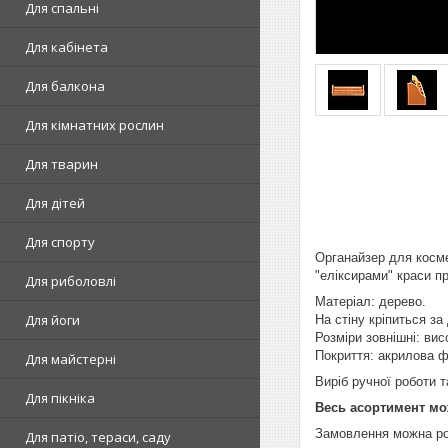
Для спальні
Для кабінета
Для балкона
Для кімнатних рослин
Для тварин
Для дітей
Для спорту
Органайзер для косме
"еліксирами" краси п
Для риболовлі
Матеріал: дерево.
Для йоги
На стіну кріпиться з
Розміри зовнішні: вис
Покриття: акрилова ф
Для майстерні
Виріб ручної роботи 
Для пікніка
Весь асортимент мо
Замовлення можна ро
Для патіо, тераси, саду