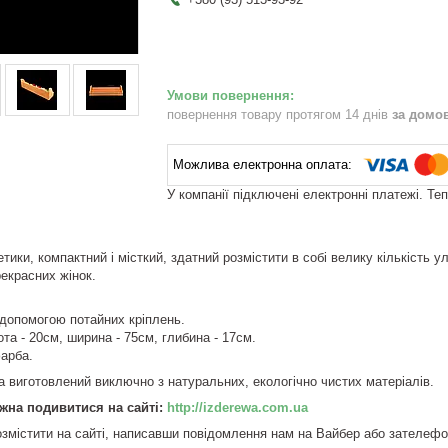
повернення товару протягом 14 днів
за домо
У компанії підключені електронні платежі. Те
тики, компактний і місткий, здатний розмістити в собі велику кількість 
рекрасних жінок.
а допомогою потайних кріплень.
ота - 20см, ширина - 75см, глибина - 17см.
арба.
та виготовлений виключно з натуральних, екологічно чистих матеріалів.
жна подивитися на сайті:
http://izderewa.com.ua
змістити на сайті, написавши повідомлення нам на Вайбер або зателеф