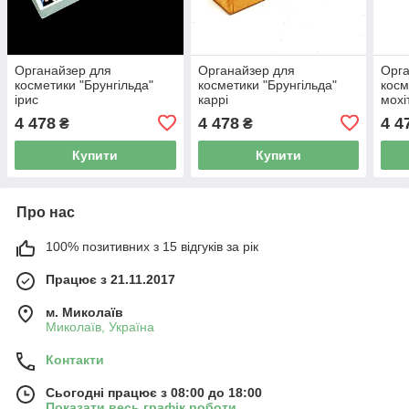
Органайзер для
Органайзер для
Орга
косметики "Брунгільда"
косметики "Брунгільда"
косм
ірис
каррі
мохі
4 478
4 478
4 4
₴
₴
Купити
Купити
Про нас
100% позитивних з 15 відгуків за рік
Працює з 21.11.2017
м. Миколаїв
Миколаїв, Україна
Контакти
Сьогодні працює з 08:00 до 18:00
Показати весь графік роботи