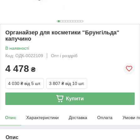
Органайзер для косметики "Брунгільда"
капучино
В наявності
Код: ОДК-0022109
Опт і роздріб
4 478
₴
4 030 ₴
від 5 шт.
3 807 ₴
від 10 шт.
Купити
Опис
Характеристики
Доставка
Оплата
Умови п
Опис