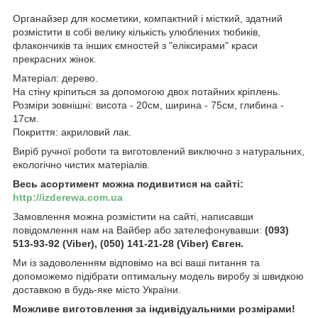
Органайзер для косметики, компактний і місткий, здатний
розмістити в собі велику кількість улюблених тюбиків,
флакончиків та інших ємностей з "еліксирами" краси
прекрасних жінок.
Матеріал: дерево.
На стіну кріпиться за допомогою двох потайних кріплень.
Розміри зовнішні: висота - 20см, ширина - 75см, глибина -
17см.
Покриття: акриловий лак.
Виріб ручної роботи та виготовлений виключно з натуральних,
екологічно чистих матеріалів.
Весь асортимент можна подивитися на сайті:
http://izderewa.com.ua
Замовлення можна розмістити на сайті, написавши
повідомлення нам на Вайбер або зателефонувавши:
(093)
513-93-92 (Viber), (050) 141-21-28 (Viber) Євген.
Ми із задоволенням відповімо на всі ваші питання та
допоможемо підібрати оптимальну модель виробу зі швидкою
доставкою в будь-яке місто України.
Можливе виготовлення за індивідуальними розмірами!