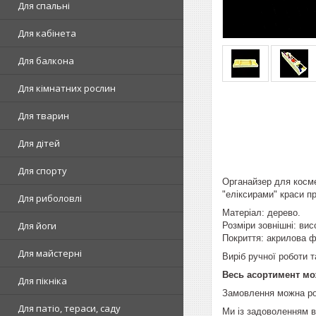
Для спальні
Для кабінета
Для балкона
Для кімнатних рослин
Для тварин
Для дітей
Для спорту
Органайзер для косме
"еліксирами" краси п
Для риболовлі
Матеріал: дерево.
Для йоги
Розміри зовнішні: вис
Покриття: акрилова ф
Для майстерні
Виріб ручної роботи 
Весь асортимент мо
Для пікніка
Замовлення можна ро
Для патіо, тераси, саду
Ми із задоволенням в