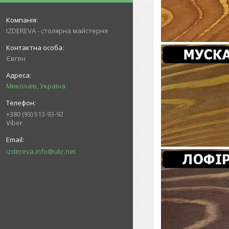
IZDEREVA - столярна майстерня
Євген
Миколаїв, Україна
+380 (93) 513-93-92
Viber
izdereva.info@ukr.net