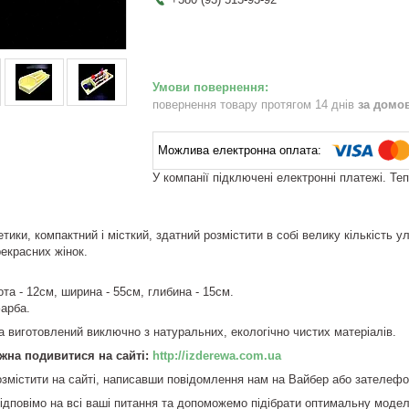
повернення товару протягом 14 днів
за домо
У компанії підключені електронні платежі. Те
тики, компактний і місткий, здатний розмістити в собі велику кількість 
рекрасних жінок.
ота - 12см, ширина - 55см, глибина - 15см.
арба.
та виготовлений виключно з натуральних, екологічно чистих матеріалів.
жна подивитися на сайті:
http://izderewa.com.ua
змістити на сайті, написавши повідомлення нам на Вайбер або зателеф
ідповімо на всі ваші питання та допоможемо підібрати оптимальну модел