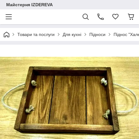
Майстерня IZDEREVA
Товари та послуги
Для кухні
Підноси
Піднос "Хал