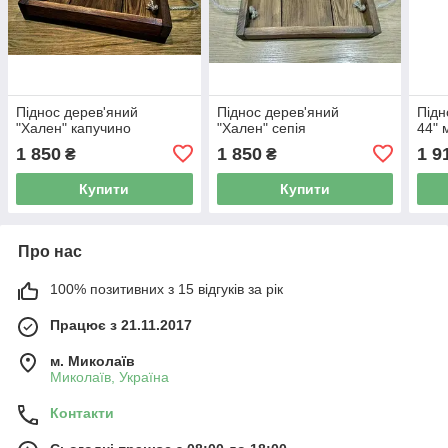
Піднос дерев'яний
Піднос дерев'яний
Підн
"Хален" капучино
"Хален" сепія
44" 
1 850
1 850
1 9
₴
₴
Купити
Купити
Про нас
100% позитивних з 15 відгуків за рік
Працює з 21.11.2017
м. Миколаїв
Миколаїв, Україна
Контакти