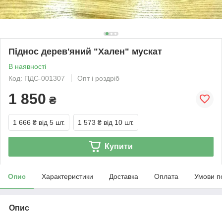
Піднос дерев'яний "Хален" мускат
В наявності
Код: ПДС-001307
Опт і роздріб
1 850
₴
1 666 ₴
від 5 шт.
1 573 ₴
від 10 шт.
Купити
Опис
Характеристики
Доставка
Оплата
Умови п
Опис