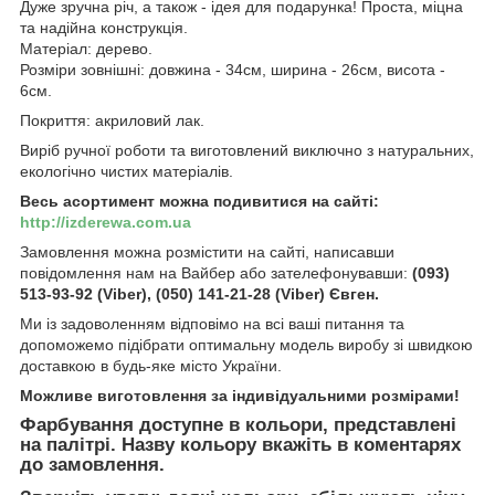
Дуже зручна річ, а також - ідея для подарунка! Проста, міцна
та надійна конструкція.
Матеріал: дерево.
Розміри зовнішні: довжина - 34см, ширина - 26см, висота -
6см.
Покриття: акриловий лак.
Виріб ручної роботи та виготовлений виключно з натуральних,
екологічно чистих матеріалів.
Весь асортимент можна подивитися на сайті:
http://izderewa.com.ua
Замовлення можна розмістити на сайті, написавши
повідомлення нам на Вайбер або зателефонувавши:
(093)
513-93-92 (Viber), (050) 141-21-28 (Viber) Євген.
Ми із задоволенням відповімо на всі ваші питання та
допоможемо підібрати оптимальну модель виробу зі швидкою
доставкою в будь-яке місто України.
Можливе виготовлення за індивідуальними розмірами!
Фарбування доступне в кольори, представлені
на палітрі. Назву кольору вкажіть в коментарях
до замовлення.